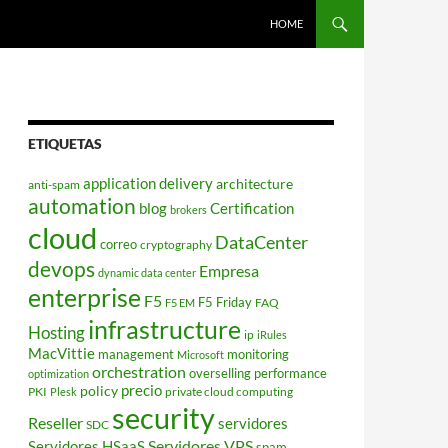
HOME
ETIQUETAS
application delivery
architecture
anti-spam
automation
blog
Certification
brokers
cloud
DataCenter
correo
cryptography
devops
Empresa
dynamic data center
enterprise
F5
F5 Friday
FAQ
F5 EM
infrastructure
Hosting
ip
iRules
MacVittie
management
monitoring
Microsoft
orchestration
overselling
performance
optimization
policy
precio
PKI
private cloud computing
Plesk
security
Reseller
servidores
SDC
Servidores VPS
Servidores HSaaS
spam