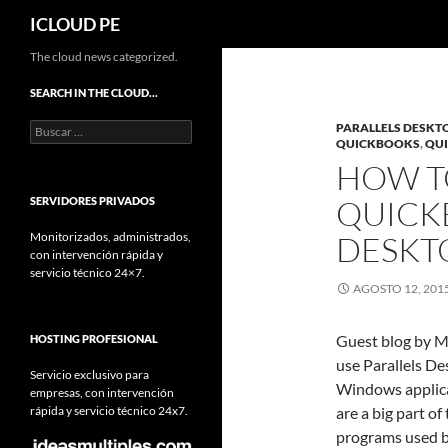
Buscar
ICLOUD PE
Saltar
The cloud news categorized.
hacia
SEARCH IN THE CLOUD…
el
Buscar:
PARALLELS DESKT
contenido
QUICKBOOKS
,
QUI
HOW TO
QUICK
SERVIDORES PRIVADOS
Monitorizados, administrados,
DESKT
con intervención rápida y
servicio técnico 24×7.
AGOSTO 12, 201
Guest blog by M
HOSTING PROFESIONAL
use Parallels De
Servicio exclusivo para
Windows applica
empresas, con intervención
rápida y servicio técnico 24x7.
are a big part o
programs used by