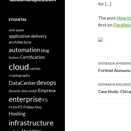
for […]
The post
How to
ETIQUETAS
first on
Parallels
anti-spam
application delivery
architecture
automation
blog
Certification
brokers
Navegad
ENTRADA ANTERI
cloud
correo
de
Fortinet Announ
cryptography
entradas
devops
DataCenter
ENTRADA SIGUIEN
Empresa
dynamic data center
Case Study: Chica
enterprise
F5
F5 Friday
FAQ
F5 EM
Hosting
infrastructure