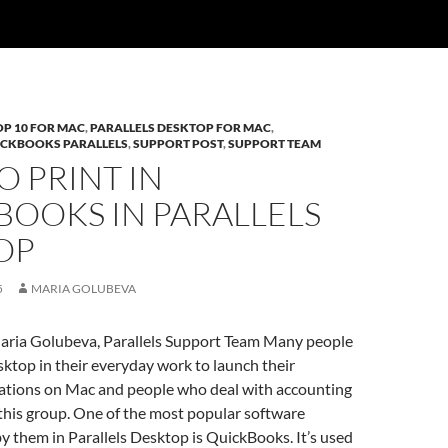
OP 10 FOR MAC
,
PARALLELS DESKTOP FOR MAC
,
CKBOOKS PARALLELS
,
SUPPORT POST
,
SUPPORT TEAM
 PRINT IN
BOOKS IN PARALLELS
OP
5
MARIA GOLUBEVA
aria Golubeva, Parallels Support Team Many people
sktop in their everyday work to launch their
tions on Mac and people who deal with accounting
f this group. One of the most popular software
 them in Parallels Desktop is QuickBooks. It’s used