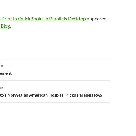
 Print in QuickBooks in Parallels Desktop
appeared
 Blog
.
or
OR
cement
TE
go’s Norwegian American Hospital Picks Parallels RAS