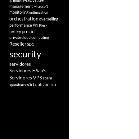
MacVittie
ip
iRules
management
Microsoft
monitoring
optimization
orchestration
overselling
performance
PKI
Plesk
policy
precio
private cloud computing
Reseller
SDC
security
servidores
Servidores HSaaS
Servidores VPS
spam
Virtualización
spamhaus