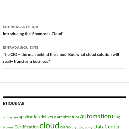
Navegador
ENTRADA ANTERIOR
de
Introducing the ‘Shamrock Cloud’
entradas
ENTRADA SIGUIENTE
The CIO – the man behind the cloud. But, what cloud solution will
really transform business?
ETIQUETAS
automation
application delivery
blog
architecture
anti-spam
cloud
DataCenter
Certification
correo
cryptography
brokers