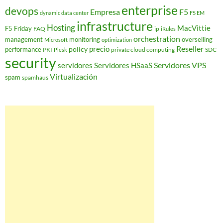
enterprise
devops
Empresa
F5
dynamic data center
F5 EM
infrastructure
Hosting
MacVittie
F5 Friday
FAQ
ip
iRules
orchestration
management
monitoring
overselling
Microsoft
optimization
Reseller
policy
precio
performance
PKI
private cloud computing
SDC
Plesk
security
Servidores VPS
servidores
Servidores HSaaS
Virtualización
spam
spamhaus