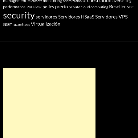
orchestration
management
monitoring
overselling
Microsoft
optimization
Reseller
policy
precio
performance
PKI
private cloud computing
SDC
Plesk
security
Servidores VPS
servidores
Servidores HSaaS
Virtualización
spam
spamhaus