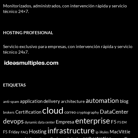
Monitorizados, administrados, con intervención rápida y servicio
técnico 24×7.
HOSTING PROFESIONAL
Servicio exclusivo para empresas, con intervención rápida y servicio
técnico 24x7.
ETIQUETAS
automation
application delivery
blog
architecture
anti-spam
cloud
DataCenter
Certification
correo
cryptography
brokers
enterprise
devops
Empresa
F5
dynamic data center
F5 EM
infrastructure
Hosting
MacVittie
F5 Friday
FAQ
ip
iRules