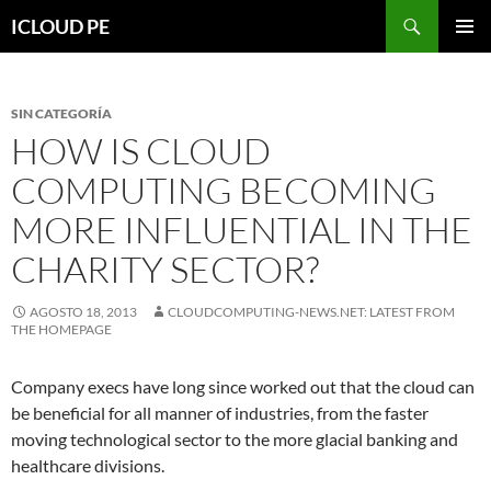
Saltar
Buscar
ICLOUD PE
hacia
MENÚ
el
PRIMAR
contenido
SIN CATEGORÍA
HOW IS CLOUD
COMPUTING BECOMING
MORE INFLUENTIAL IN THE
CHARITY SECTOR?
AGOSTO 18, 2013
CLOUDCOMPUTING-NEWS.NET: LATEST FROM
THE HOMEPAGE
Company execs have long since worked out that the cloud can
be beneficial for all manner of industries, from the faster
moving technological sector to the more glacial banking and
healthcare divisions.