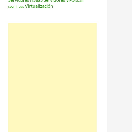
Servidores HSaaS
spam
Virtualización
spamhaus