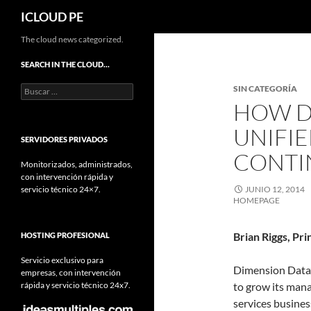
Buscar
ICLOUD PE
Saltar
The cloud news categorized.
hacia
SEARCH IN THE CLOUD…
el
Buscar:
SIN CATEGORÍA
contenido
HOW D
UNIFI
SERVIDORES PRIVADOS
CONTI
Monitorizados, administrados,
con intervención rápida y
servicio técnico 24×7.
JUNIO 12, 2014
HOMEPAGE
Brian Riggs, Pr
HOSTING PROFESIONAL
Servicio exclusivo para
Dimension Data’s 
empresas, con intervención
rápida y servicio técnico 24x7.
to grow its man
services busines