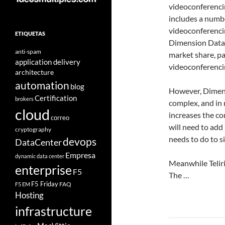
videoconferencin
includes a numb
videoconferencin
ETIQUETAS
Dimension Data’s
anti-spam
market share, pa
application delivery
videoconferencin
architecture
automation
blog
However, Dimens
Certification
brokers
complex, and in 
cloud
increases the co
correo
will need to add 
cryptography
needs to do to s
devops
DataCenter
Empresa
dynamic data center
Meanwhile Teliris
enterprise
F5
The …
F5 Friday
FAQ
F5 EM
Hosting
infrastructure