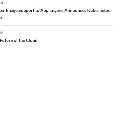
or
OR
er Image Support to App Engine, Announces Kubernetes
er
TE
Future of the Cloud