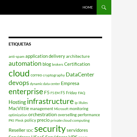
HOME
ETIQUETAS
application delivery
architecture
anti-spam
automation
blog
Certification
brokers
cloud
DataCenter
correo
cryptography
devops
Empresa
dynamic data center
enterprise
F5
F5 Friday
FAQ
F5 EM
infrastructure
Hosting
ip
iRules
MacVittie
management
monitoring
Microsoft
orchestration
overselling
performance
optimization
policy
precio
PKI
private cloud computing
Plesk
security
Reseller
servidores
SDC
Servidores VPS