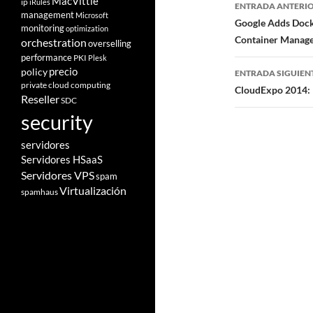
Navegad
MacVittie
ip
iRules
ENTRADA ANTERI
management
Microsoft
de
Google Adds Dock
monitoring
optimization
Container Manag
orchestration
overselling
entradas
performance
PKI
Plesk
policy
precio
ENTRADA SIGUIEN
private cloud computing
CloudExpo 2014: 
Reseller
SDC
security
servidores
Servidores HSaaS
Servidores VPS
spam
Virtualización
spamhaus