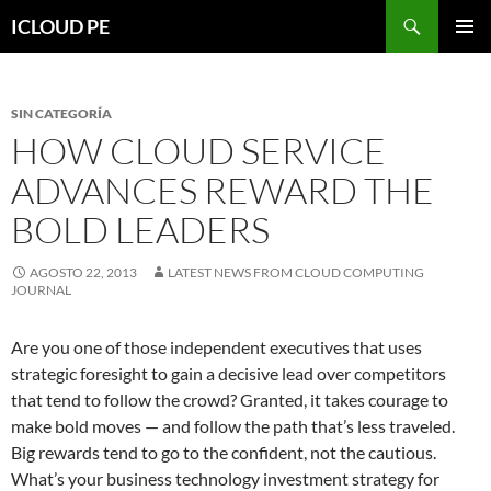
Saltar
Buscar
ICLOUD PE
hacia
MENÚ
el
PRIMAR
contenido
SIN CATEGORÍA
HOW CLOUD SERVICE
ADVANCES REWARD THE
BOLD LEADERS
AGOSTO 22, 2013
LATEST NEWS FROM CLOUD COMPUTING
JOURNAL
Are you one of those independent executives that uses
strategic foresight to gain a decisive lead over competitors
that tend to follow the crowd? Granted, it takes courage to
make bold moves — and follow the path that’s less traveled.
Big rewards tend to go to the confident, not the cautious.
What’s your business technology investment strategy for