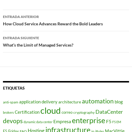
Navegador
ENTRADA ANTERIOR
de
How Cloud Service Advances Reward the Bold Leaders
entradas
ENTRADA SIGUIENTE
What’s the Limit of Managed Services?
ETIQUETAS
automation
application delivery
blog
architecture
anti-spam
cloud
DataCenter
Certification
correo
cryptography
brokers
enterprise
devops
Empresa
F5
dynamic data center
F5 EM
infrastructure
Hosting
MacVittie
F5 Friday
FAQ
ip
iRules