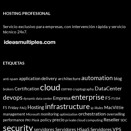
HOSTING PROFESIONAL
Servicio exclusivo para empresas, con intervención rápida y servicio
técnico 24x7.
ETIQUETAS
automation
application delivery
blog
architecture
anti-spam
cloud
DataCenter
Certification
correo
cryptography
brokers
enterprise
devops
Empresa
F5
dynamic data center
F5 EM
infrastructure
Hosting
MacVittie
F5 Friday
FAQ
ip
iRules
orchestration
management
monitoring
overselling
Microsoft
optimization
Reseller
policy
precio
performance
PKI
private cloud computing
SDC
Plesk
security
Servidores VPS
servidores
Servidores HSaaS