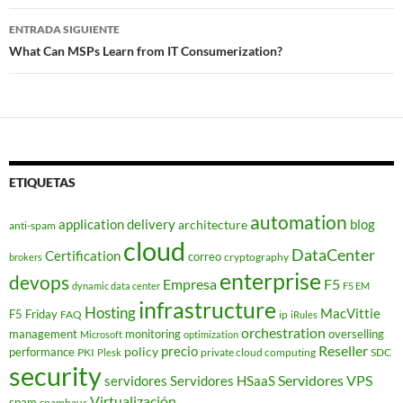
entradas
ENTRADA SIGUIENTE
What Can MSPs Learn from IT Consumerization?
ETIQUETAS
automation
application delivery
blog
architecture
anti-spam
cloud
DataCenter
Certification
correo
cryptography
brokers
enterprise
devops
Empresa
F5
dynamic data center
F5 EM
infrastructure
Hosting
MacVittie
F5 Friday
FAQ
ip
iRules
orchestration
management
monitoring
overselling
Microsoft
optimization
Reseller
policy
precio
performance
PKI
private cloud computing
SDC
Plesk
security
Servidores VPS
servidores
Servidores HSaaS
Virtualización
spam
spamhaus