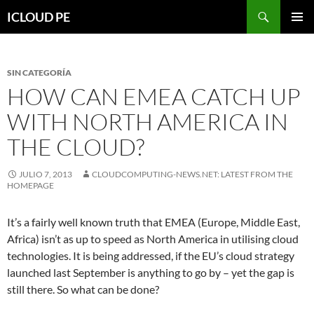
Saltar
Buscar
ICLOUD PE
hacia
MENÚ
el
PRIMAR
contenido
SIN CATEGORÍA
HOW CAN EMEA CATCH UP
WITH NORTH AMERICA IN
THE CLOUD?
JULIO 7, 2013
CLOUDCOMPUTING-NEWS.NET: LATEST FROM THE
HOMEPAGE
It’s a fairly well known truth that EMEA (Europe, Middle East,
Africa) isn’t as up to speed as North America in utilising cloud
technologies. It is being addressed, if the EU’s cloud strategy
launched last September is anything to go by – yet the gap is
still there. So what can be done?