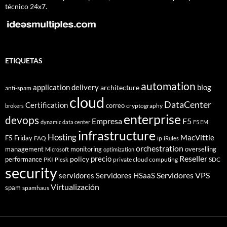
técnico 24x7.
ETIQUETAS
automation
application delivery
blog
architecture
anti-spam
cloud
DataCenter
Certification
correo
cryptography
brokers
enterprise
devops
Empresa
F5
dynamic data center
F5 EM
infrastructure
Hosting
MacVittie
F5 Friday
FAQ
ip
iRules
orchestration
management
monitoring
overselling
Microsoft
optimization
Reseller
policy
precio
performance
PKI
private cloud computing
SDC
Plesk
security
Servidores VPS
servidores
Servidores HSaaS
Virtualización
spam
spamhaus