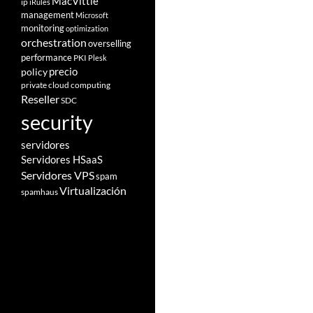
MacVittie
ip
iRules
management
Microsoft
monitoring
optimization
orchestration
overselling
performance
PKI
Plesk
policy
precio
private cloud computing
Reseller
SDC
security
servidores
Servidores HSaaS
Servidores VPS
spam
Virtualización
spamhaus