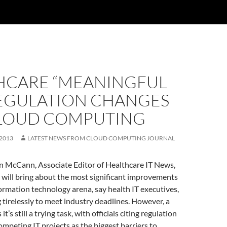
HCARE “MEANINGFUL
REGULATION CHANGES
LOUD COMPUTING
 2013
LATEST NEWS FROM CLOUD COMPUTING JOURNAL
in McCann, Associate Editor of Healthcare IT News,
 will bring about the most significant improvements
formation technology arena, say health IT executives,
tirelessly to meet industry deadlines. However, a
t’s still a trying task, with officials citing regulation
mpeting IT projects as the biggest barriers to