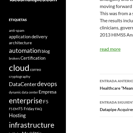
moving forward
This was from a 
The results incl
ETIQUETAS
clinicians, gov
anti-spam
2013 HIMSS Annu
application delivery
architecture
read more
automation
blog
Certification
brokers
cloud
correo
Navegad
cryptography
ENTRADA ANTERI
devops
DataCenter
de
Healthcare “Mean
Empresa
dynamic data center
entradas
enterprise
F5
ENTRADA SIGUIEN
F5 Friday
FAQ
F5 EM
Datapipe Acquir
Hosting
infrastructure