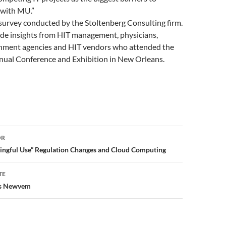
 with MU.”
survey conducted by the Stoltenberg Consulting firm.
ude insights from HIT management, physicians,
ernment agencies and HIT vendors who attended the
al Conference and Exhibition in New Orleans.
or
OR
ingful Use” Regulation Changes and Cloud Computing
TE
es Newvem