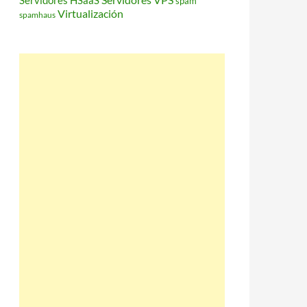
Servidores HSaaS
spam
Virtualización
spamhaus