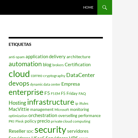
HOME
ETIQUETAS
application delivery
architecture
anti-spam
automation
blog
Certification
brokers
cloud
DataCenter
correo
cryptography
devops
Empresa
dynamic data center
enterprise
F5
F5 Friday
FAQ
F5 EM
infrastructure
Hosting
ip
iRules
MacVittie
management
monitoring
Microsoft
orchestration
overselling
performance
optimization
policy
precio
PKI
private cloud computing
Plesk
security
Reseller
servidores
SDC
Servidores VPS