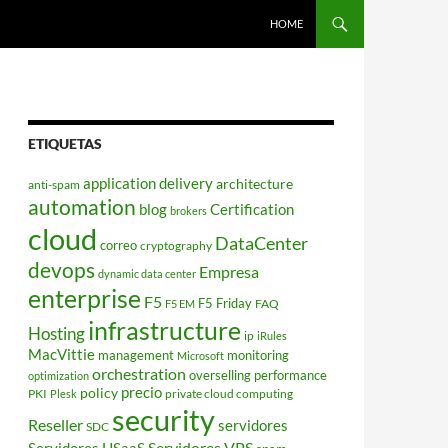
HOME
ETIQUETAS
application delivery
architecture
anti-spam
automation
blog
Certification
brokers
cloud
DataCenter
correo
cryptography
devops
Empresa
dynamic data center
enterprise
F5
F5 Friday
FAQ
F5 EM
infrastructure
Hosting
ip
iRules
MacVittie
management
monitoring
Microsoft
orchestration
overselling
performance
optimization
policy
precio
PKI
private cloud computing
Plesk
security
Reseller
servidores
SDC
Servidores VPS