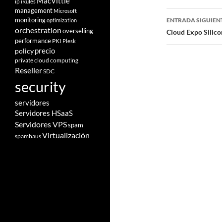
MacVittie
ip
iRules
management
Microsoft
entradas
monitoring
ENTRADA SIGUIEN
optimization
orchestration
overselling
Cloud Expo Silico
performance
PKI
Plesk
policy
precio
private cloud computing
Reseller
SDC
security
servidores
Servidores HSaaS
Servidores VPS
spam
Virtualización
spamhaus