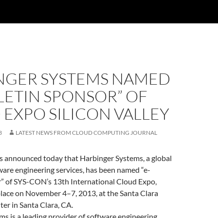
NGER SYSTEMS NAMED
LETIN SPONSOR” OF
EXPO SILICON VALLEY
3
LATEST NEWS FROM CLOUD COMPUTING JOURNAL
announced today that Harbinger Systems, a global
ware engineering services, has been named “e-
r” of SYS-CON’s 13th International Cloud Expo,
place on November 4–7, 2013, at the Santa Clara
er in Santa Clara, CA.
s is a leading provider of software engineering