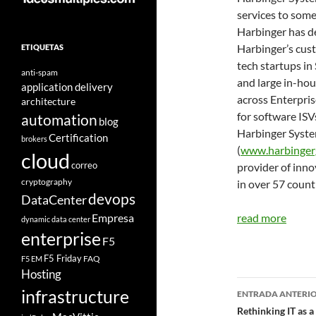
services to some
Harbinger has d
Harbinger’s cus
ETIQUETAS
tech startups in
anti-spam
and large in-hou
application delivery
across Enterpri
architecture
for software ISV
automation
blog
Harbinger Syste
Certification
brokers
(
www.harbinger
cloud
correo
provider of inn
cryptography
in over 57 count
devops
DataCenter
Empresa
read more
dynamic data center
enterprise
F5
F5 Friday
FAQ
F5 EM
Hosting
Navegad
infrastructure
ENTRADA ANTERI
de
Rethinking IT as 