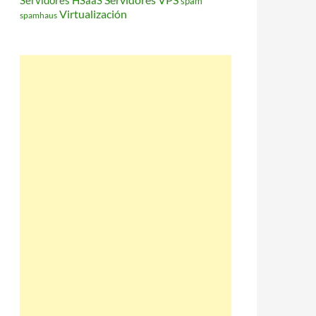
Servidores HSaaS
spam
Virtualización
spamhaus