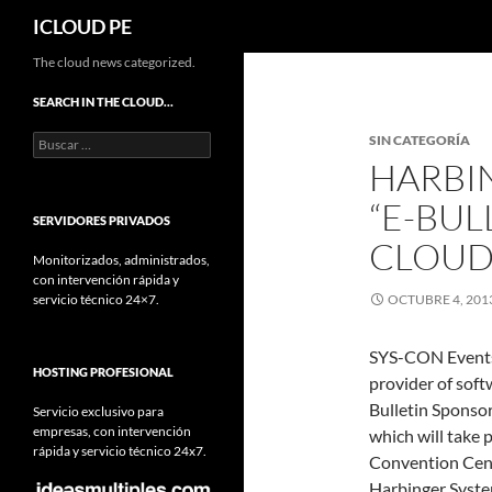
Buscar
ICLOUD PE
Saltar
The cloud news categorized.
hacia
SEARCH IN THE CLOUD…
el
Buscar:
SIN CATEGORÍA
contenido
HARBI
“E-BUL
SERVIDORES PRIVADOS
CLOUD 
Monitorizados, administrados,
con intervención rápida y
servicio técnico 24×7.
OCTUBRE 4, 201
SYS-CON Events 
HOSTING PROFESIONAL
provider of soft
Bulletin Sponso
Servicio exclusivo para
empresas, con intervención
which will take 
rápida y servicio técnico 24x7.
Convention Cent
Harbinger System