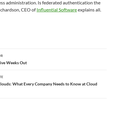
ess administration. Is federated authentication the
ichardson, CEO of
Influential Software
explains all.
or
OR
Five Weeks Out
TE
 Clouds: What Every Company Needs to Know at Cloud