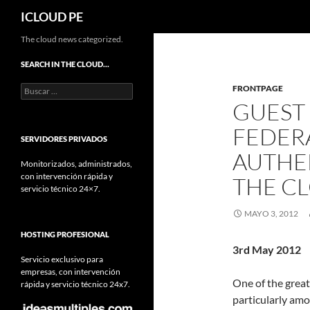
Buscar
ICLOUD PE
Saltar
The cloud news categorized.
hacia
SEARCH IN THE CLOUD…
el
Buscar:
FRONTPAGE
contenido
GUEST
FEDER
SERVIDORES PRIVADOS
AUTHE
Monitorizados, administrados,
con intervención rápida y
THE C
servicio técnico 24×7.
MAYO 3, 2012
HOSTING PROFESIONAL
3rd May 2012
Servicio exclusivo para
empresas, con intervención
One of the great
rápida y servicio técnico 24x7.
particularly amo