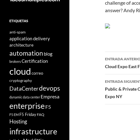
challenge of acc
answer? Andy R
ETIQUETAS
anti-spam
application delivery
architecture
automation
blog
Navegad
ENTRADA ANTERI
Certification
brokers
de
Cloud Expo East 
cloud
correo
entradas
cryptography
ENTRADA SIGUIEN
devops
DataCenter
Public & Private
Empresa
Expo NY
dynamic data center
enterprise
F5
F5 Friday
FAQ
F5 EM
Hosting
infrastructure