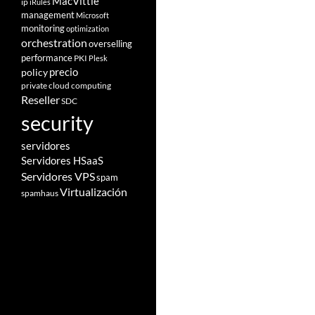
MacVittie
ip
iRules
management
Microsoft
monitoring
optimization
orchestration
overselling
performance
PKI
Plesk
policy
precio
private cloud computing
Reseller
SDC
security
servidores
Servidores HSaaS
Servidores VPS
spam
Virtualización
spamhaus