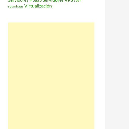
Servidores HSaaS
spam
Virtualización
spamhaus