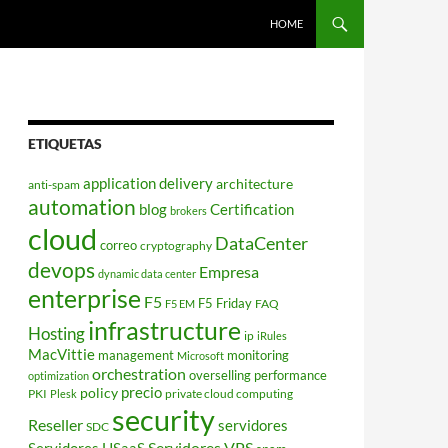
HOME
ETIQUETAS
application delivery
architecture
anti-spam
automation
blog
Certification
brokers
cloud
DataCenter
correo
cryptography
devops
Empresa
dynamic data center
enterprise
F5
F5 Friday
FAQ
F5 EM
infrastructure
Hosting
ip
iRules
MacVittie
management
monitoring
Microsoft
orchestration
overselling
performance
optimization
policy
precio
PKI
private cloud computing
Plesk
security
Reseller
servidores
SDC
Servidores VPS