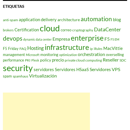
ETIQUETAS
automation
application delivery
blog
architecture
anti-spam
cloud
DataCenter
Certification
correo
cryptography
brokers
enterprise
devops
Empresa
F5
dynamic data center
F5 EM
infrastructure
Hosting
MacVittie
F5 Friday
FAQ
ip
iRules
orchestration
management
monitoring
overselling
Microsoft
optimization
Reseller
policy
precio
performance
PKI
private cloud computing
SDC
Plesk
security
Servidores VPS
servidores
Servidores HSaaS
Virtualización
spam
spamhaus