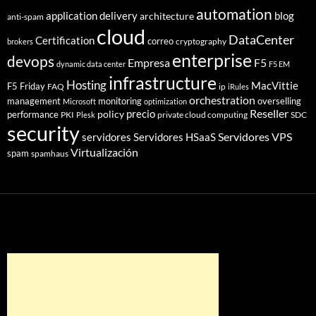
automation
application delivery
blog
architecture
anti-spam
cloud
DataCenter
Certification
correo
cryptography
brokers
enterprise
devops
Empresa
F5
dynamic data center
F5 EM
infrastructure
Hosting
MacVittie
F5 Friday
FAQ
ip
iRules
orchestration
management
monitoring
overselling
Microsoft
optimization
Reseller
policy
precio
performance
PKI
private cloud computing
SDC
Plesk
security
Servidores VPS
servidores
Servidores HSaaS
Virtualización
spam
spamhaus