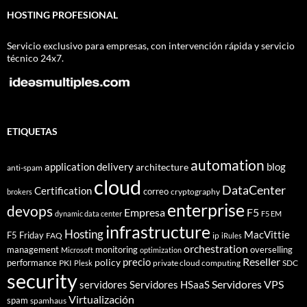
HOSTING PROFESIONAL
Servicio exclusivo para empresas, con intervención rápida y servicio
técnico 24x7.
ETIQUETAS
automation
application delivery
blog
architecture
anti-spam
cloud
DataCenter
Certification
correo
cryptography
brokers
enterprise
devops
Empresa
F5
dynamic data center
F5 EM
infrastructure
Hosting
MacVittie
F5 Friday
FAQ
ip
iRules
orchestration
management
monitoring
overselling
Microsoft
optimization
Reseller
policy
precio
performance
PKI
private cloud computing
SDC
Plesk
security
Servidores VPS
servidores
Servidores HSaaS
Virtualización
spam
spamhaus