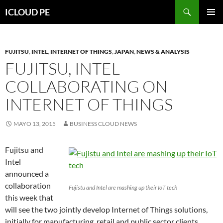
Saltar
Buscar
ICLOUD PE
hacia
MENÚ
el
PRIMAR
contenido
FUJITSU
,
INTEL
,
INTERNET OF THINGS
,
JAPAN
,
NEWS & ANALYSIS
FUJITSU, INTEL
COLLABORATING ON
INTERNET OF THINGS
MAYO 13, 2015
BUSINESS CLOUD NEWS
Fujitsu and
Intel
announced a
collaboration
Fujistu and Intel are mashing up their IoT tech
this week that
will see the two jointly develop Internet of Things solutions,
initially for manufacturing, retail and public sector clients.