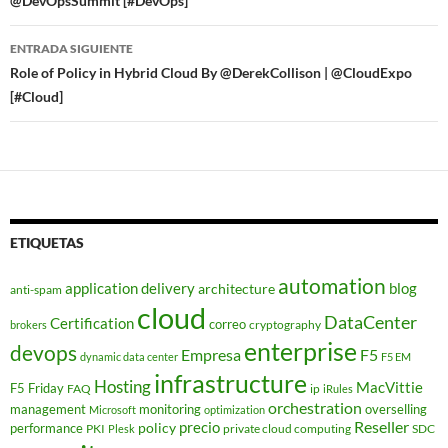
@DevOpsSummit [#DevOps]
entradas
ENTRADA SIGUIENTE
Role of Policy in Hybrid Cloud By @DerekCollison | @CloudExpo
[#Cloud]
ETIQUETAS
automation
application delivery
blog
architecture
anti-spam
cloud
DataCenter
Certification
correo
cryptography
brokers
enterprise
devops
Empresa
F5
dynamic data center
F5 EM
infrastructure
Hosting
MacVittie
F5 Friday
FAQ
ip
iRules
orchestration
management
monitoring
overselling
Microsoft
optimization
Reseller
policy
precio
performance
PKI
private cloud computing
SDC
Plesk