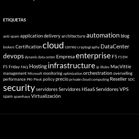
ETIQUETAS
automation
application delivery
blog
architecture
anti-spam
cloud
DataCenter
Certification
correo
cryptography
brokers
enterprise
devops
Empresa
F5
dynamic data center
F5 EM
infrastructure
Hosting
MacVittie
F5 Friday
FAQ
ip
iRules
orchestration
management
monitoring
overselling
Microsoft
optimization
Reseller
policy
precio
performance
PKI
private cloud computing
SDC
Plesk
security
Servidores VPS
servidores
Servidores HSaaS
Virtualización
spam
spamhaus