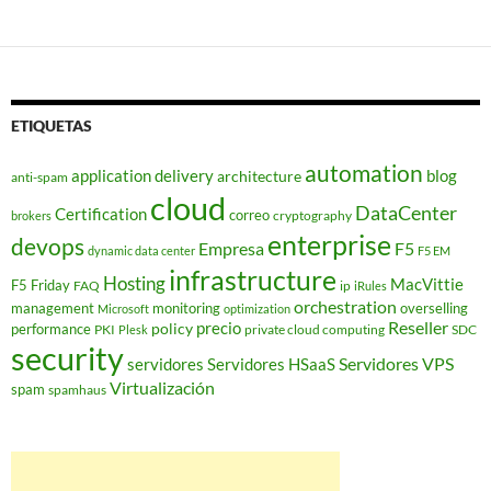
ETIQUETAS
automation
application delivery
blog
architecture
anti-spam
cloud
DataCenter
Certification
correo
cryptography
brokers
enterprise
devops
Empresa
F5
dynamic data center
F5 EM
infrastructure
Hosting
MacVittie
F5 Friday
FAQ
ip
iRules
orchestration
management
monitoring
overselling
Microsoft
optimization
Reseller
policy
precio
performance
PKI
private cloud computing
SDC
Plesk
security
Servidores VPS
servidores
Servidores HSaaS
Virtualización
spam
spamhaus