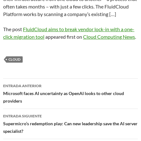
often takes months – with just a few clicks. The FluidCloud
Platform works by scanning a company’s existing […]
The post
FluidCloud aims to break vendor lock-in with a one-
click migration tool
appeared first on
Cloud Computing News
.
CLOUD
Navegador
ENTRADA ANTERIOR
de
Microsoft faces AI uncertainty as OpenAI looks to other cloud
providers
entradas
ENTRADA SIGUIENTE
Supermicro’s redemption play: Can new leadership save the AI server
specialist?