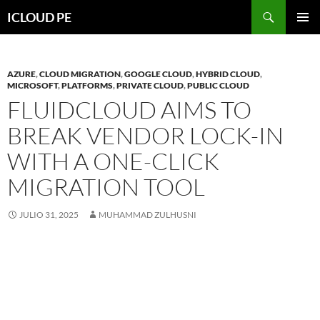
Saltar
Buscar
ICLOUD PE
hacia
MENÚ
el
PRIMAR
contenido
AZURE
,
CLOUD MIGRATION
,
GOOGLE CLOUD
,
HYBRID CLOUD
,
MICROSOFT
,
PLATFORMS
,
PRIVATE CLOUD
,
PUBLIC CLOUD
FLUIDCLOUD AIMS TO
BREAK VENDOR LOCK-IN
WITH A ONE-CLICK
MIGRATION TOOL
JULIO 31, 2025
MUHAMMAD ZULHUSNI