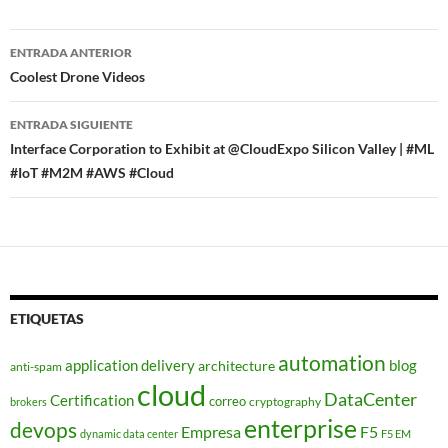
Navegador
ENTRADA ANTERIOR
de
Coolest Drone Videos
entradas
ENTRADA SIGUIENTE
Interface Corporation to Exhibit at @CloudExpo Silicon Valley | #ML
#IoT #M2M #AWS #Cloud
ETIQUETAS
automation
application delivery
blog
architecture
anti-spam
cloud
DataCenter
Certification
correo
cryptography
brokers
enterprise
devops
Empresa
F5
dynamic data center
F5 EM