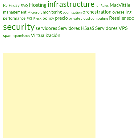
infrastructure
Hosting
MacVittie
F5 Friday
FAQ
ip
iRules
orchestration
management
monitoring
overselling
Microsoft
optimization
Reseller
policy
precio
performance
PKI
private cloud computing
SDC
Plesk
security
Servidores VPS
servidores
Servidores HSaaS
Virtualización
spam
spamhaus