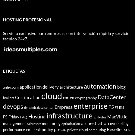
HOSTING PROFESIONAL
Servicio exclusivo para empresas, con intervención rápida y servicio
técnico 24x7.
ETIQUETAS
automation
application delivery
blog
architecture
anti-spam
cloud
DataCenter
Certification
correo
cryptography
brokers
enterprise
devops
Empresa
F5
dynamic data center
F5 EM
infrastructure
Hosting
MacVittie
F5 Friday
FAQ
ip
iRules
orchestration
management
monitoring
overselling
Microsoft
optimization
Reseller
policy
precio
performance
PKI
private cloud computing
SDC
Plesk