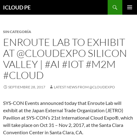
Saltar
Buscar
ICLOUD PE
hacia
MENÚ
el
PRIMAR
contenido
SIN CATEGORÍA
ENROUTE LAB TO EXHIBIT
AT @CLOUDEXPO SILICON
VALLEY | #AI #IOT #M2M
#CLOUD
SEPTIEMBRE 28, 2017
LATEST NEWS FROM @CLOUDEXPO
SYS-CON Events announced today that Enroute Lab will
exhibit at the Japan External Trade Organization (JETRO)
Pavilion at SYS-CON’s 21st International Cloud Expo®, which
will take place on Oct 31 – Nov 2, 2017, at the Santa Clara
Convention Center in Santa Clara, CA.