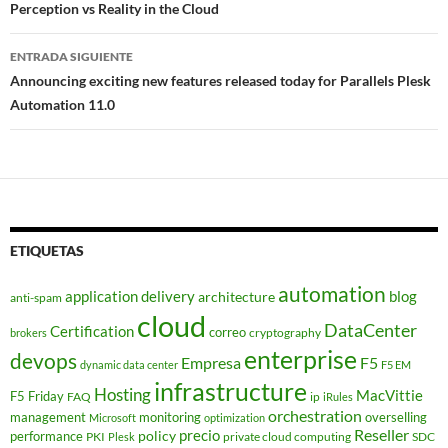
de
Perception vs Reality in the Cloud
entradas
ENTRADA SIGUIENTE
Announcing exciting new features released today for Parallels Plesk
Automation 11.0
ETIQUETAS
automation
application delivery
blog
architecture
anti-spam
cloud
DataCenter
Certification
correo
cryptography
brokers
enterprise
devops
Empresa
F5
dynamic data center
F5 EM
infrastructure
Hosting
MacVittie
F5 Friday
FAQ
ip
iRules
orchestration
management
monitoring
overselling
Microsoft
optimization
Reseller
policy
precio
performance
PKI
private cloud computing
SDC
Plesk