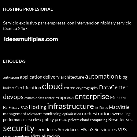
HOSTING PROFESIONAL
Servicio exclusivo para empresas, con intervención rápida y servicio
técnico 24x7.
ETIQUETAS
automation
application delivery
blog
architecture
anti-spam
cloud
DataCenter
Certification
correo
cryptography
brokers
enterprise
devops
Empresa
F5
dynamic data center
F5 EM
infrastructure
Hosting
MacVittie
F5 Friday
FAQ
ip
iRules
orchestration
management
monitoring
overselling
Microsoft
optimization
Reseller
policy
precio
performance
PKI
private cloud computing
SDC
Plesk
security
Servidores VPS
servidores
Servidores HSaaS
Virtualización
spam
spamhaus