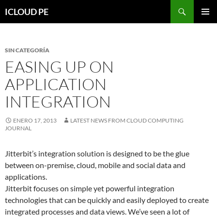
Saltar
Buscar
ICLOUD PE
hacia
MENÚ
el
PRIMAR
contenido
SIN CATEGORÍA
EASING UP ON
APPLICATION
INTEGRATION
ENERO 17, 2013
LATEST NEWS FROM CLOUD COMPUTING
JOURNAL
Jitterbit’s integration solution is designed to be the glue
between on-premise, cloud, mobile and social data and
applications.
Jitterbit focuses on simple yet powerful integration
technologies that can be quickly and easily deployed to create
integrated processes and data views. We’ve seen a lot of