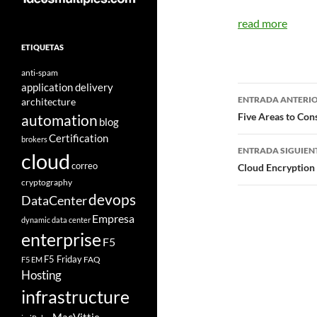
read more
ETIQUETAS
anti-spam
application delivery
Navegad
ENTRADA ANTERI
architecture
de
Five Areas to Con
automation
blog
Certification
entradas
brokers
ENTRADA SIGUIEN
cloud
correo
Cloud Encryption 
cryptography
devops
DataCenter
Empresa
dynamic data center
enterprise
F5
F5 Friday
FAQ
F5 EM
Hosting
infrastructure