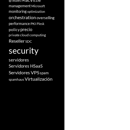
MacVittie
ip
iRules
management
Microsoft
monitoring
optimization
orchestration
overselling
performance
PKI
Plesk
policy
precio
private cloud computing
Reseller
SDC
security
servidores
Servidores HSaaS
Servidores VPS
spam
Virtualización
spamhaus