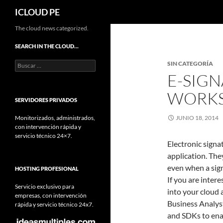
Buscar
ICLOUD PE
Saltar
The cloud news categorized.
hacia
SEARCH IN THE CLOUD…
el
Buscar:
SIN CATEGORÍA
contenido
E-SIG
WORK
SERVIDORES PRIVADOS
Monitorizados, administrados,
JUNIO 18, 2014
con intervención rápida y
servicio técnico 24×7.
Electronic sign
application. The
even when a sign
HOSTING PROFESIONAL
If you are inter
Servicio exclusivo para
into your cloud 
empresas, con intervención
Business Analyst
rápida y servicio técnico 24x7.
and SDKs to ena