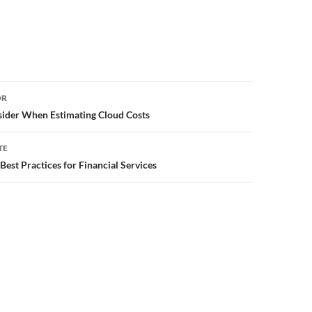
or
OR
sider When Estimating Cloud Costs
TE
Best Practices for Financial Services