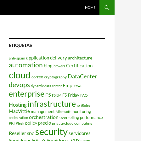
HOME
ETIQUETAS
application delivery
architecture
anti-spam
automation
blog
Certification
brokers
cloud
DataCenter
correo
cryptography
devops
Empresa
dynamic data center
enterprise
F5
F5 Friday
FAQ
F5 EM
infrastructure
Hosting
ip
iRules
MacVittie
management
monitoring
Microsoft
orchestration
overselling
performance
optimization
policy
precio
PKI
private cloud computing
Plesk
security
Reseller
servidores
SDC
Servidores VPS
Servidores HSaaS
spam