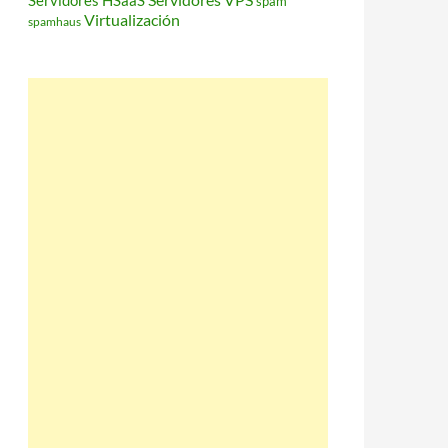
Servidores HSaaS
spam
Virtualización
spamhaus