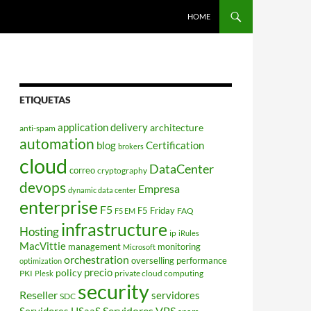
HOME
ETIQUETAS
application delivery
architecture
anti-spam
automation
blog
Certification
brokers
cloud
DataCenter
correo
cryptography
devops
Empresa
dynamic data center
enterprise
F5
F5 Friday
FAQ
F5 EM
infrastructure
Hosting
ip
iRules
MacVittie
management
monitoring
Microsoft
orchestration
overselling
performance
optimization
policy
precio
PKI
private cloud computing
Plesk
security
Reseller
servidores
SDC
Servidores VPS