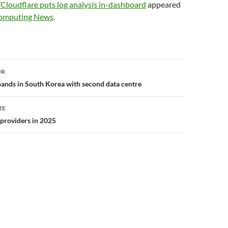
loudflare puts log analysis in-dashboard
appeared
omputing News
.
or
OR
ands in South Korea with second data centre
TE
providers in 2025