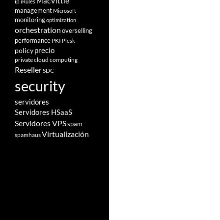
MacVittie
ip
iRules
management
Microsoft
monitoring
optimization
orchestration
overselling
performance
PKI
Plesk
policy
precio
private cloud computing
Reseller
SDC
security
servidores
Servidores HSaaS
Servidores VPS
spam
Virtualización
spamhaus