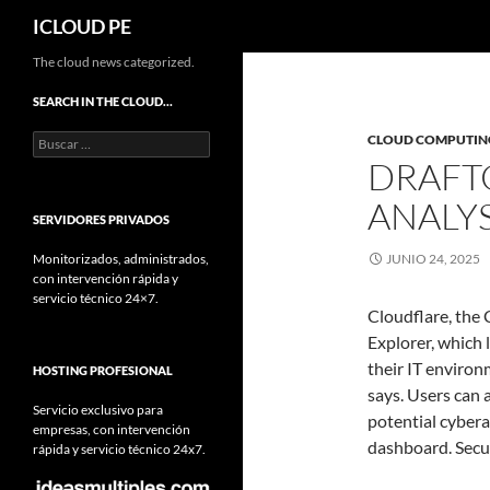
Buscar
ICLOUD PE
Saltar
The cloud news categorized.
hacia
SEARCH IN THE CLOUD…
el
Buscar:
CLOUD COMPUTIN
contenido
DRAFT
ANALY
SERVIDORES PRIVADOS
Monitorizados, administrados,
JUNIO 24, 2025
con intervención rápida y
servicio técnico 24×7.
Cloudflare, the 
Explorer, which 
their IT environ
HOSTING PROFESIONAL
says. Users can 
Servicio exclusivo para
potential cybera
empresas, con intervención
dashboard. Secur
rápida y servicio técnico 24x7.