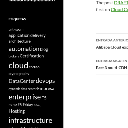
The post
DRAFTC
first on
Cloud C
ETIQUETAS
anti-spam
application delivery
Navegad
ENTRADA ANTERI
architecture
de
Alibaba Cloud exp
automation
blog
Certification
entradas
brokers
ENTRADA SIGUIEN
cloud
correo
Best 3 multi-CDN 
cryptography
devops
DataCenter
Empresa
dynamic data center
enterprise
F5
F5 Friday
FAQ
F5 EM
Hosting
infrastructure