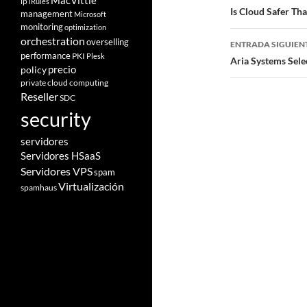
MacVittie
ip
iRules
de
Is Cloud Safer Th
management
Microsoft
monitoring
optimization
entradas
orchestration
overselling
ENTRADA SIGUIEN
performance
PKI
Plesk
Aria Systems Sel
policy
precio
private cloud computing
Reseller
SDC
security
servidores
Servidores HSaaS
Servidores VPS
spam
Virtualización
spamhaus