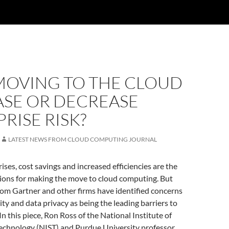
MOVING TO THE CLOUD
ASE OR DECREASE
RISE RISK?
LATEST NEWS FROM CLOUD COMPUTING JOURNAL
ises, cost savings and increased efficiencies are the
ions for making the move to cloud computing. But
rom Gartner and other firms have identified concerns
ity and data privacy as being the leading barriers to
n this piece, Ron Ross of the National Institute of
echnology (NIST) and Purdue University professor,