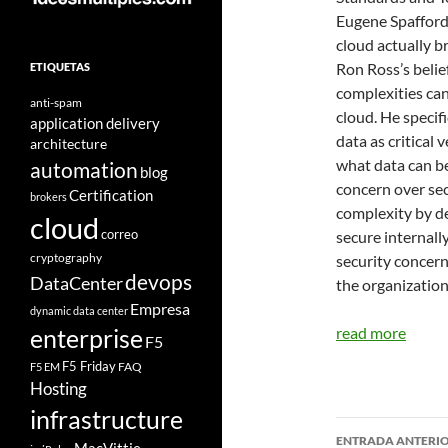
Eugene Spafford
cloud actually br
Ron Ross’s belief
ETIQUETAS
complexities can
anti-spam
cloud. He specif
application delivery
data as critical 
architecture
what data can be
automation
blog
concern over sec
Certification
brokers
complexity by d
cloud
correo
secure internally
cryptography
security concern
devops
DataCenter
the organization
Empresa
dynamic data center
read more
enterprise
F5
F5 Friday
FAQ
F5 EM
Hosting
infrastructure
Navegad
ENTRADA ANTERI