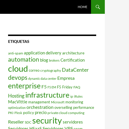
HOME
ETIQUETAS
application delivery
architecture
anti-spam
automation
blog
Certification
brokers
cloud
DataCenter
correo
cryptography
devops
Empresa
dynamic data center
enterprise
F5
F5 Friday
FAQ
F5 EM
infrastructure
Hosting
ip
iRules
MacVittie
management
monitoring
Microsoft
orchestration
overselling
performance
optimization
policy
precio
PKI
private cloud computing
Plesk
security
Reseller
servidores
SDC
Servidores VPS
Servidores HSaaS
spam