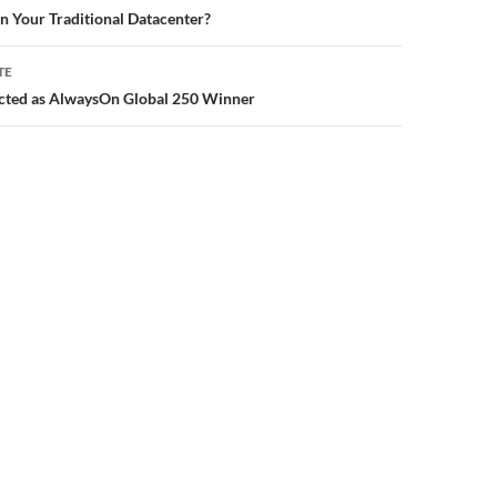
an Your Traditional Datacenter?
TE
ected as AlwaysOn Global 250 Winner