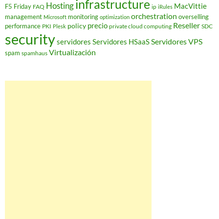
infrastructure
Hosting
MacVittie
F5 Friday
FAQ
ip
iRules
orchestration
management
monitoring
overselling
Microsoft
optimization
Reseller
policy
precio
performance
PKI
private cloud computing
SDC
Plesk
security
Servidores VPS
servidores
Servidores HSaaS
Virtualización
spam
spamhaus