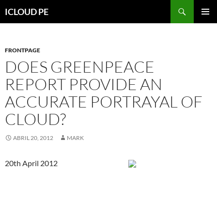
Saltar
Buscar
ICLOUD PE
hacia
MENÚ
el
PRIMAR
contenido
FRONTPAGE
DOES GREENPEACE
REPORT PROVIDE AN
ACCURATE PORTRAYAL OF
CLOUD?
ABRIL 20, 2012
MARK
20th April 2012