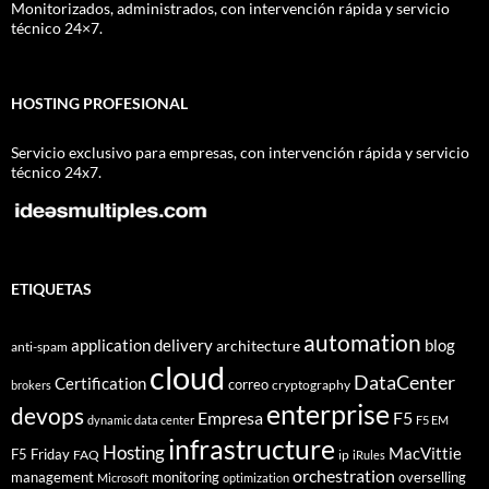
Monitorizados, administrados, con intervención rápida y servicio
técnico 24×7.
HOSTING PROFESIONAL
Servicio exclusivo para empresas, con intervención rápida y servicio
técnico 24x7.
ETIQUETAS
automation
application delivery
blog
architecture
anti-spam
cloud
DataCenter
Certification
correo
cryptography
brokers
enterprise
devops
Empresa
F5
dynamic data center
F5 EM
infrastructure
Hosting
MacVittie
F5 Friday
FAQ
ip
iRules
orchestration
management
monitoring
overselling
Microsoft
optimization