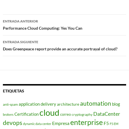
Navegador
ENTRADA ANTERIOR
de
Performance Cloud Computing: Yes You Can
entradas
ENTRADA SIGUIENTE
Does Greenpeace report provide an accurate portrayal of cloud?
ETIQUETAS
automation
application delivery
blog
architecture
anti-spam
cloud
DataCenter
Certification
correo
cryptography
brokers
enterprise
devops
Empresa
F5
dynamic data center
F5 EM