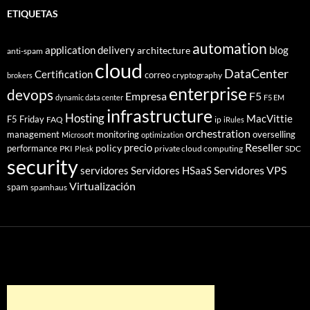
ETIQUETAS
automation
application delivery
blog
architecture
anti-spam
cloud
DataCenter
Certification
correo
cryptography
brokers
enterprise
devops
Empresa
F5
dynamic data center
F5 EM
infrastructure
Hosting
MacVittie
F5 Friday
FAQ
ip
iRules
orchestration
management
monitoring
overselling
Microsoft
optimization
Reseller
policy
precio
performance
PKI
private cloud computing
SDC
Plesk
security
Servidores VPS
servidores
Servidores HSaaS
Virtualización
spam
spamhaus