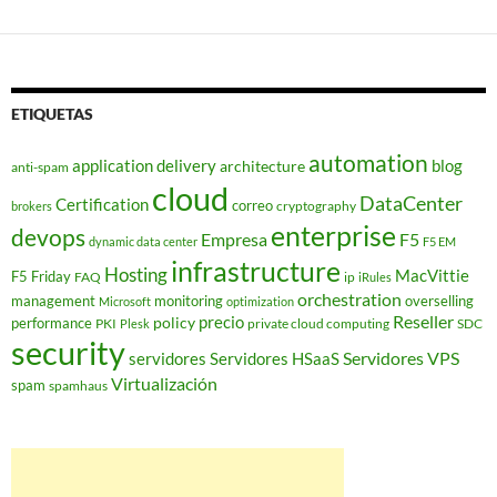
ETIQUETAS
automation
application delivery
blog
architecture
anti-spam
cloud
DataCenter
Certification
correo
cryptography
brokers
enterprise
devops
Empresa
F5
dynamic data center
F5 EM
infrastructure
Hosting
MacVittie
F5 Friday
FAQ
ip
iRules
orchestration
management
monitoring
overselling
Microsoft
optimization
Reseller
policy
precio
performance
PKI
private cloud computing
SDC
Plesk
security
Servidores VPS
servidores
Servidores HSaaS
Virtualización
spam
spamhaus