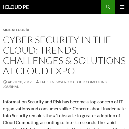
Saltar
Buscar
ICLOUD PE
hacia
MENÚ
el
PRIMAR
contenido
SIN CATEGORÍA
CYBER SECURITY IN THE
CLOUD: TRENDS,
CHALLENGES & SOLUTIONS
AT CLOUD EXPO
ABRIL 20, 2012
LATEST NEWS FROM CLOUD COMPUTING
JOURNAL
Information Security and Risk has become a top concern of IT
organizations and consumers alike. Concern about inadequate
Info Security remains the #1 obstacle to greater adoption of
Cloud Computing, according to Intel’s research. The rapid