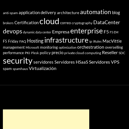
automation
application delivery
blog
architecture
anti-spam
cloud
DataCenter
Certification
correo
cryptography
brokers
enterprise
devops
Empresa
F5
dynamic data center
F5 EM
infrastructure
Hosting
MacVittie
F5 Friday
FAQ
ip
iRules
orchestration
management
monitoring
overselling
Microsoft
optimization
Reseller
policy
precio
performance
PKI
private cloud computing
SDC
Plesk
security
Servidores VPS
servidores
Servidores HSaaS
Virtualización
spam
spamhaus