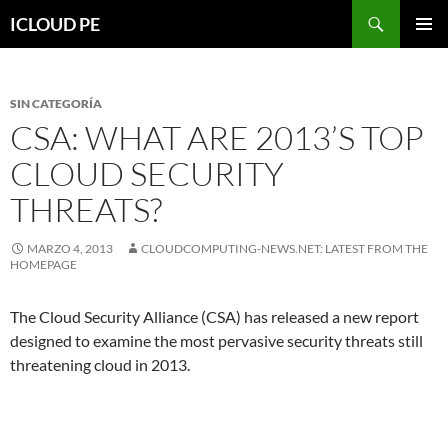
Saltar
Buscar
ICLOUD PE
hacia
MENÚ
el
PRIMAR
contenido
SIN CATEGORÍA
CSA: WHAT ARE 2013’S TOP
CLOUD SECURITY
THREATS?
MARZO 4, 2013
CLOUDCOMPUTING-NEWS.NET: LATEST FROM THE
HOMEPAGE
The Cloud Security Alliance (CSA) has released a new report
designed to examine the most pervasive security threats still
threatening cloud in 2013.