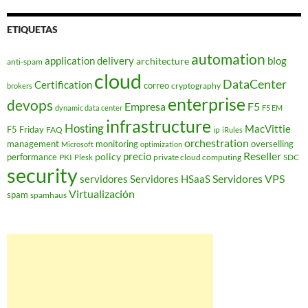
ETIQUETAS
automation
application delivery
blog
architecture
anti-spam
cloud
DataCenter
Certification
correo
cryptography
brokers
enterprise
devops
Empresa
F5
dynamic data center
F5 EM
infrastructure
Hosting
MacVittie
F5 Friday
FAQ
ip
iRules
orchestration
management
monitoring
overselling
Microsoft
optimization
Reseller
policy
precio
performance
PKI
private cloud computing
SDC
Plesk
security
Servidores VPS
servidores
Servidores HSaaS
Virtualización
spam
spamhaus