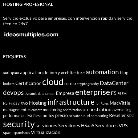
HOSTING PROFESIONAL
Servicio exclusivo para empresas, con intervención rápida y servicio
técnico 24x7.
ETIQUETAS
automation
application delivery
blog
architecture
anti-spam
cloud
DataCenter
Certification
correo
cryptography
brokers
enterprise
devops
Empresa
F5
dynamic data center
F5 EM
infrastructure
Hosting
MacVittie
F5 Friday
FAQ
ip
iRules
orchestration
management
monitoring
overselling
Microsoft
optimization
Reseller
policy
precio
performance
PKI
private cloud computing
SDC
Plesk
security
Servidores VPS
servidores
Servidores HSaaS
Virtualización
spam
spamhaus