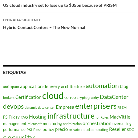
de
US cloud industry set to lose up to $35bn because of PRISM
entradas
ENTRADA SIGUIENTE
Hybrid Contact Centers – The New Normal
ETIQUETAS
automation
application delivery
blog
architecture
anti-spam
cloud
DataCenter
Certification
correo
cryptography
brokers
enterprise
devops
Empresa
F5
dynamic data center
F5 EM
infrastructure
Hosting
MacVittie
F5 Friday
FAQ
ip
iRules
orchestration
management
monitoring
overselling
Microsoft
optimization
Reseller
policy
precio
performance
PKI
private cloud computing
SDC
Plesk
security