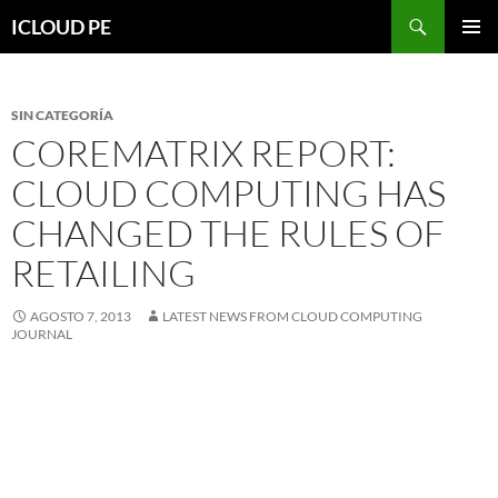
Saltar
Buscar
ICLOUD PE
hacia
MENÚ
el
PRIMAR
contenido
SIN CATEGORÍA
COREMATRIX REPORT:
CLOUD COMPUTING HAS
CHANGED THE RULES OF
RETAILING
AGOSTO 7, 2013
LATEST NEWS FROM CLOUD COMPUTING
JOURNAL