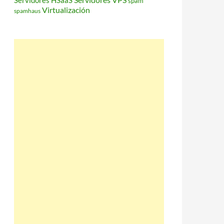
Servidores HSaaS
spam
Virtualización
spamhaus