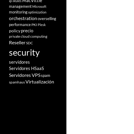
MacVittie
ip
iRules
management
Microsoft
monitoring
optimization
orchestration
overselling
performance
PKI
Plesk
policy
precio
private cloud computing
Reseller
SDC
security
servidores
Servidores HSaaS
Servidores VPS
spam
Virtualización
spamhaus