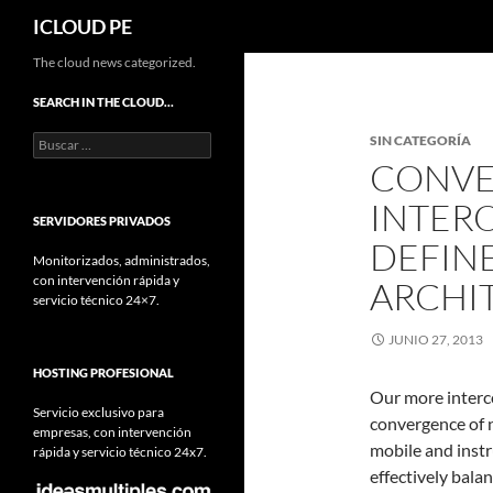
Buscar
ICLOUD PE
Saltar
The cloud news categorized.
hacia
SEARCH IN THE CLOUD…
el
Buscar:
SIN CATEGORÍA
contenido
CONVE
INTERO
SERVIDORES PRIVADOS
DEFIN
Monitorizados, administrados,
con intervención rápida y
ARCHI
servicio técnico 24×7.
JUNIO 27, 2013
HOSTING PROFESIONAL
Our more interc
Servicio exclusivo para
convergence of n
empresas, con intervención
mobile and instr
rápida y servicio técnico 24x7.
effectively bala