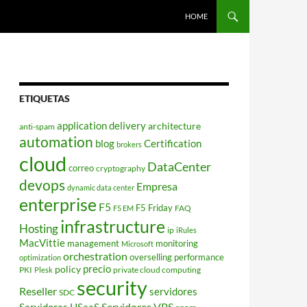
HOME
ETIQUETAS
application delivery
architecture
anti-spam
automation
blog
Certification
brokers
cloud
DataCenter
correo
cryptography
devops
Empresa
dynamic data center
enterprise
F5
F5 Friday
FAQ
F5 EM
infrastructure
Hosting
ip
iRules
MacVittie
management
monitoring
Microsoft
orchestration
overselling
performance
optimization
policy
precio
PKI
private cloud computing
Plesk
security
Reseller
servidores
SDC
Servidores VPS