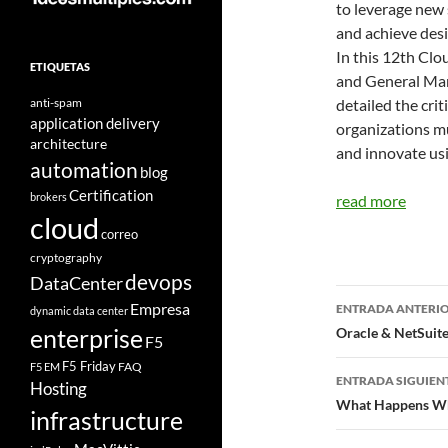
to leverage new
and achieve des
In this 12th Cl
ETIQUETAS
and General Man
anti-spam
detailed the cri
application delivery
organizations mu
architecture
and innovate usi
automation
blog
Certification
brokers
read more
cloud
correo
cryptography
devops
DataCenter
Navegad
Empresa
ENTRADA ANTERI
dynamic data center
de
enterprise
Oracle & NetSuite
F5
entradas
F5 Friday
FAQ
F5 EM
ENTRADA SIGUIEN
Hosting
What Happens Whe
infrastructure