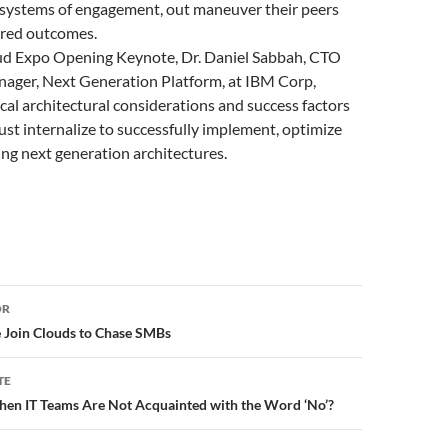
 systems of engagement, out maneuver their peers
ired outcomes.
oud Expo Opening Keynote, Dr. Daniel Sabbah, CTO
ager, Next Generation Platform, at IBM Corp,
tical architectural considerations and success factors
st internalize to successfully implement, optimize
ng next generation architectures.
or
OR
 Join Clouds to Chase SMBs
TE
n IT Teams Are Not Acquainted with the Word ‘No’?