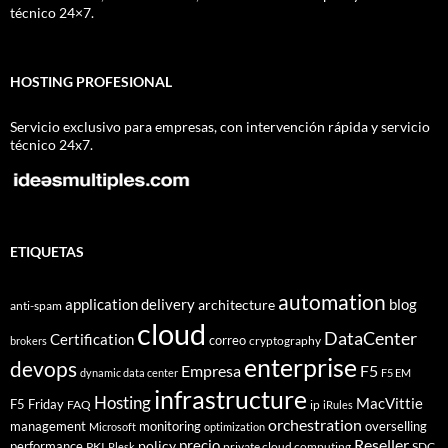
técnico 24×7.
HOSTING PROFESIONAL
Servicio exclusivo para empresas, con intervención rápida y servicio
técnico 24x7.
ETIQUETAS
automation
application delivery
blog
architecture
anti-spam
cloud
DataCenter
Certification
correo
cryptography
brokers
enterprise
devops
Empresa
F5
dynamic data center
F5 EM
infrastructure
Hosting
MacVittie
F5 Friday
FAQ
ip
iRules
orchestration
management
monitoring
overselling
Microsoft
optimization
Reseller
policy
precio
performance
PKI
private cloud computing
SDC
Plesk