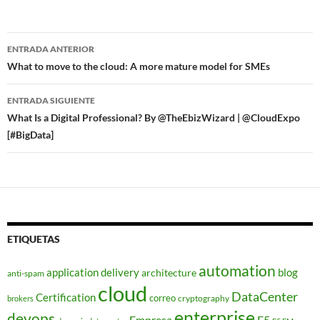
Navegador
ENTRADA ANTERIOR
de
What to move to the cloud: A more mature model for SMEs
entradas
ENTRADA SIGUIENTE
What Is a Digital Professional? By @TheEbizWizard | @CloudExpo
[#BigData]
ETIQUETAS
automation
application delivery
blog
architecture
anti-spam
cloud
DataCenter
Certification
correo
cryptography
brokers
enterprise
devops
Empresa
F5