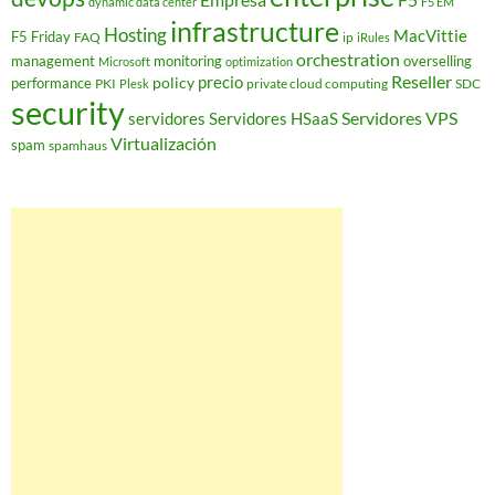
dynamic data center
F5 EM
infrastructure
Hosting
MacVittie
F5 Friday
FAQ
ip
iRules
orchestration
management
monitoring
overselling
Microsoft
optimization
Reseller
policy
precio
performance
PKI
private cloud computing
SDC
Plesk
security
Servidores VPS
servidores
Servidores HSaaS
Virtualización
spam
spamhaus