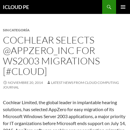
Saltar
Buscar
ICLOUD PE
hacia
MENÚ
el
PRIMAR
contenido
SIN CATEGORÍA
COCHLEAR SELECTS
@APPZERO_INC FOR
WS2003 MIGRATIONS
[#CLOUD]
NOVIEMBRE 20, 2014
LATEST NEWS FROM CLOUD COMPUTING
JOURNAL
Cochlear Limited, the global leader in implantable hearing
solutions, has selected AppZero for easy migration of its
Microsoft Windows Server 2003 applications, a major priority
for IT organizations before Microsoft ends support on July 14,