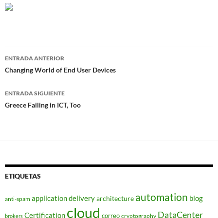
Navegador
ENTRADA ANTERIOR
de
Changing World of End User Devices
entradas
ENTRADA SIGUIENTE
Greece Failing in ICT, Too
ETIQUETAS
automation
application delivery
blog
architecture
anti-spam
cloud
DataCenter
Certification
correo
cryptography
brokers