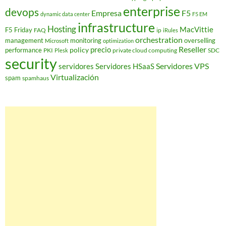
enterprise
devops
Empresa
F5
dynamic data center
F5 EM
infrastructure
Hosting
MacVittie
F5 Friday
FAQ
ip
iRules
orchestration
management
monitoring
overselling
Microsoft
optimization
Reseller
policy
precio
performance
PKI
private cloud computing
SDC
Plesk
security
Servidores VPS
servidores
Servidores HSaaS
Virtualización
spam
spamhaus