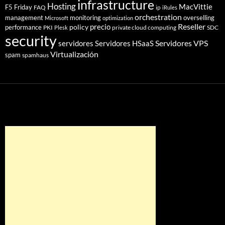
infrastructure
Hosting
MacVittie
F5 Friday
FAQ
ip
iRules
orchestration
management
monitoring
overselling
Microsoft
optimization
Reseller
policy
precio
performance
PKI
private cloud computing
SDC
Plesk
security
Servidores VPS
servidores
Servidores HSaaS
Virtualización
spam
spamhaus