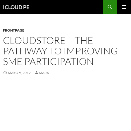
Saltar
Buscar
ICLOUD PE
hacia
MENÚ
el
PRIMAR
contenido
FRONTPAGE
CLOUDSTORE – THE
PATHWAY TO IMPROVING
SME PARTICIPATION
MAYO 9, 2012
MARK