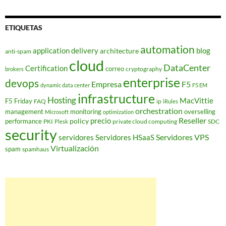
ETIQUETAS
automation
application delivery
blog
architecture
anti-spam
cloud
DataCenter
Certification
correo
cryptography
brokers
enterprise
devops
Empresa
F5
dynamic data center
F5 EM
infrastructure
Hosting
MacVittie
F5 Friday
FAQ
ip
iRules
orchestration
management
monitoring
overselling
Microsoft
optimization
Reseller
policy
precio
performance
PKI
private cloud computing
SDC
Plesk
security
Servidores VPS
servidores
Servidores HSaaS
Virtualización
spam
spamhaus