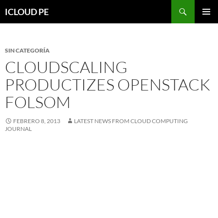
Saltar
Buscar
ICLOUD PE
hacia
MENÚ
el
PRIMAR
contenido
SIN CATEGORÍA
CLOUDSCALING
PRODUCTIZES OPENSTACK
FOLSOM
FEBRERO 8, 2013
LATEST NEWS FROM CLOUD COMPUTING
JOURNAL