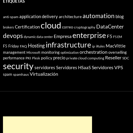
ETIQUETAS
automation
application delivery
blog
architecture
anti-spam
cloud
DataCenter
Certification
correo
cryptography
brokers
enterprise
devops
Empresa
F5
dynamic data center
F5 EM
infrastructure
Hosting
MacVittie
F5 Friday
FAQ
ip
iRules
orchestration
management
monitoring
overselling
Microsoft
optimization
Reseller
policy
precio
performance
PKI
private cloud computing
SDC
Plesk
security
Servidores VPS
servidores
Servidores HSaaS
Virtualización
spam
spamhaus