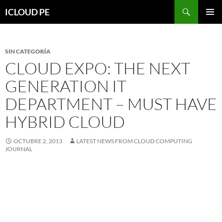
Saltar
Buscar
ICLOUD PE
hacia
MENÚ
el
PRIMAR
contenido
SIN CATEGORÍA
CLOUD EXPO: THE NEXT
GENERATION IT
DEPARTMENT – MUST HAVE
HYBRID CLOUD
OCTUBRE 2, 2013
LATEST NEWS FROM CLOUD COMPUTING
JOURNAL