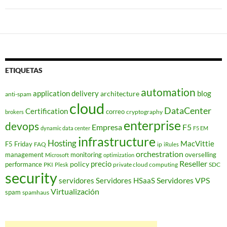
ETIQUETAS
automation
application delivery
blog
architecture
anti-spam
cloud
DataCenter
Certification
correo
cryptography
brokers
enterprise
devops
Empresa
F5
dynamic data center
F5 EM
infrastructure
Hosting
MacVittie
F5 Friday
FAQ
ip
iRules
orchestration
management
monitoring
overselling
Microsoft
optimization
Reseller
policy
precio
performance
PKI
private cloud computing
SDC
Plesk
security
Servidores VPS
servidores
Servidores HSaaS
Virtualización
spam
spamhaus