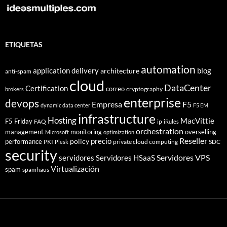
ETIQUETAS
automation
application delivery
blog
architecture
anti-spam
cloud
DataCenter
Certification
correo
cryptography
brokers
enterprise
devops
Empresa
F5
dynamic data center
F5 EM
infrastructure
Hosting
MacVittie
F5 Friday
FAQ
ip
iRules
orchestration
management
monitoring
overselling
Microsoft
optimization
Reseller
policy
precio
performance
PKI
private cloud computing
SDC
Plesk
security
Servidores VPS
servidores
Servidores HSaaS
Virtualización
spam
spamhaus