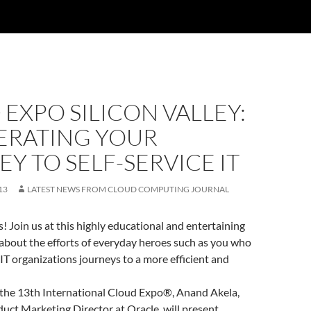
EXPO SILICON VALLEY:
ERATING YOUR
Y TO SELF-SERVICE IT
13
LATEST NEWS FROM CLOUD COMPUTING JOURNAL
s! Join us at this highly educational and entertaining
 about the efforts of everyday heroes such as you who
r IT organizations journeys to a more efficient and
t the 13th International Cloud Expo®, Anand Akela,
oduct Marketing Director at Oracle, will present