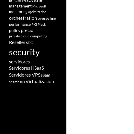
MacVittie
ip
iRules
management
Microsoft
monitoring
optimization
orchestration
overselling
performance
PKI
Plesk
policy
precio
private cloud computing
Reseller
SDC
security
servidores
Servidores HSaaS
Servidores VPS
spam
Virtualización
spamhaus