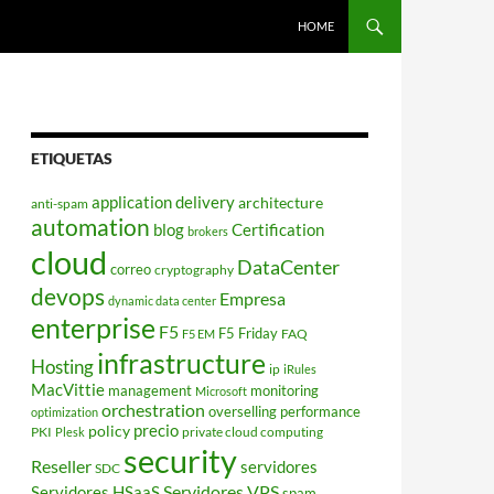
HOME
ETIQUETAS
application delivery
architecture
anti-spam
automation
blog
Certification
brokers
cloud
DataCenter
correo
cryptography
devops
Empresa
dynamic data center
enterprise
F5
F5 Friday
FAQ
F5 EM
infrastructure
Hosting
ip
iRules
MacVittie
management
monitoring
Microsoft
orchestration
overselling
performance
optimization
policy
precio
PKI
private cloud computing
Plesk
security
Reseller
servidores
SDC
Servidores VPS
Servidores HSaaS
spam