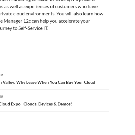
ys as well as experiences of customers who have
rivate cloud environments. You will also learn how
se Manager 12c can help you accelerate your
urney to Self-Service IT.
or
OR
on Valley: Why Lease When You Can Buy Your Cloud
TE
Cloud Expo | Clouds, Devices & Demos!