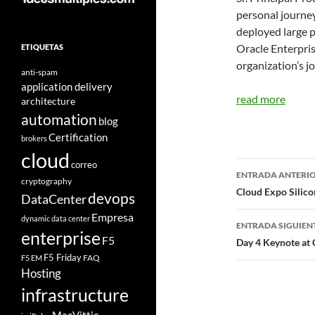
personal journe
deployed large p
Oracle Enterpri
ETIQUETAS
organization’s jo
anti-spam
application delivery
read more
architecture
automation
blog
Certification
brokers
cloud
Navegad
correo
ENTRADA ANTERI
cryptography
de
Cloud Expo Silic
devops
DataCenter
entradas
Empresa
dynamic data center
ENTRADA SIGUIEN
enterprise
F5
Day 4 Keynote at 
F5 Friday
FAQ
F5 EM
Hosting
infrastructure