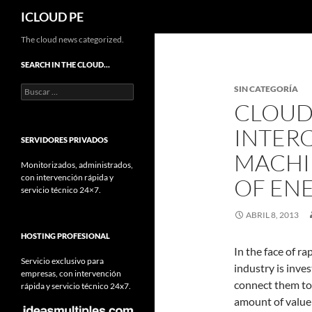
Buscar
ICLOUD PE
Saltar
The cloud news categorized.
hacia
SEARCH IN THE CLOUD…
el
Buscar:
SIN CATEGORÍA
contenido
CLOUD
INTER
SERVIDORES PRIVADOS
MACHI
Monitorizados, administrados,
con intervención rápida y
OF EN
servicio técnico 24×7.
ABRIL 8, 2013
HOSTING PROFESIONAL
In the face of r
Servicio exclusivo para
industry is inve
empresas, con intervención
connect them to 
rápida y servicio técnico 24x7.
amount of value 