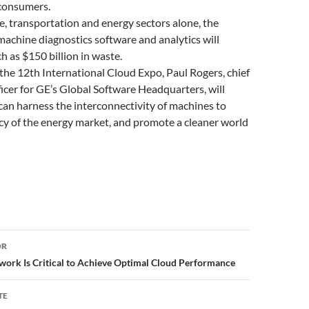
consumers.
re, transportation and energy sectors alone, the
achine diagnostics software and analytics will
h as $150 billion in waste.
t the 12th International Cloud Expo, Paul Rogers, chief
cer for GE’s Global Software Headquarters, will
an harness the interconnectivity of machines to
ncy of the energy market, and promote a cleaner world
or
OR
twork Is Critical to Achieve Optimal Cloud Performance
TE