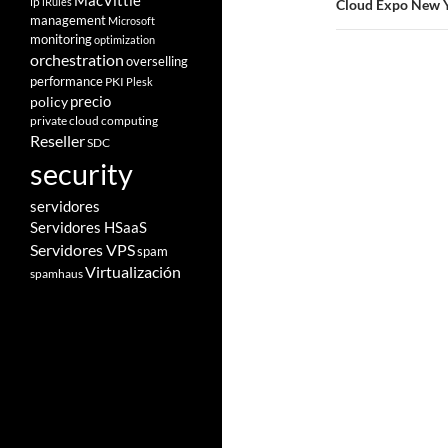
MacVittie
ip
iRules
Cloud Expo New Yo
management
Microsoft
monitoring
optimization
orchestration
overselling
performance
PKI
Plesk
policy
precio
private cloud computing
Reseller
SDC
security
servidores
Servidores HSaaS
Servidores VPS
spam
Virtualización
spamhaus