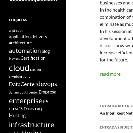
businesses and 
In the health ca
combination of m
ETIQUETAS
eliminate as muc
anti-spam
In his session a
application delivery
development offi
architecture
discuss how we c
automation
blog
increase efficie
Certification
brokers
for the future.
cloud
correo
read more
cryptography
devops
DataCenter
Empresa
dynamic data center
enterprise
F5
Navegad
ENTRADA ANTERI
F5 Friday
FAQ
F5 EM
de
An Intelligent Ne
Hosting
entradas
infrastructure
ENTRADA SIGUIEN