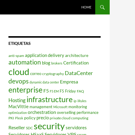
HOME
ETIQUETAS
application delivery
architecture
anti-spam
automation
blog
Certification
brokers
cloud
DataCenter
correo
cryptography
devops
Empresa
dynamic data center
enterprise
F5
F5 Friday
FAQ
F5 EM
infrastructure
Hosting
ip
iRules
MacVittie
management
monitoring
Microsoft
orchestration
overselling
performance
optimization
policy
precio
PKI
private cloud computing
Plesk
security
Reseller
servidores
SDC
Servidores VPS
Servidores HSaaS
spam