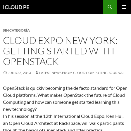
Saltar
Buscar
ICLOUD PE
hacia
MENÚ
el
PRIMAR
contenido
SIN CATEGORÍA
CLOUD EXPO NEW YORK:
GETTING STARTED WITH
OPENSTACK
JUNIO 3, 2013
LATEST NEWS FROM CLOUD COMPUTING JOURNAL
OpenStack is quickly becoming the de facto standard for Open
Cloud platforms. What makes OpenStack the future of Cloud
Computing and how can someone get started learning this
new technology?
In his session at the 12th International Cloud Expo, Ken Hui,
an Open Cloud Architect at Rackspace, will walk participants
though the basics of OpenStack and offer practical