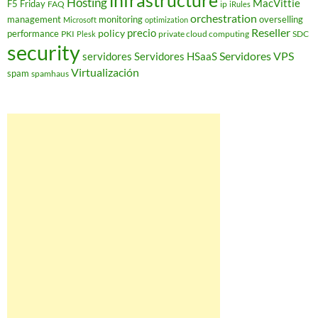
infrastructure
Hosting
MacVittie
F5 Friday
FAQ
ip
iRules
orchestration
management
monitoring
overselling
Microsoft
optimization
Reseller
policy
precio
performance
PKI
private cloud computing
SDC
Plesk
security
Servidores VPS
servidores
Servidores HSaaS
Virtualización
spam
spamhaus