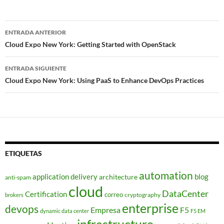
Navegador
ENTRADA ANTERIOR
de
Cloud Expo New York: Getting Started with OpenStack
entradas
ENTRADA SIGUIENTE
Cloud Expo New York: Using PaaS to Enhance DevOps Practices
ETIQUETAS
automation
application delivery
blog
architecture
anti-spam
cloud
DataCenter
Certification
correo
cryptography
brokers
enterprise
devops
Empresa
F5
dynamic data center
F5 EM