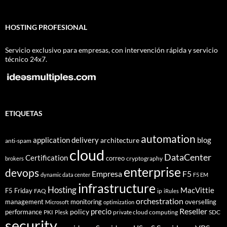
HOSTING PROFESIONAL
Servicio exclusivo para empresas, con intervención rápida y servicio
técnico 24x7.
ETIQUETAS
automation
application delivery
blog
architecture
anti-spam
cloud
DataCenter
Certification
correo
cryptography
brokers
enterprise
devops
Empresa
F5
dynamic data center
F5 EM
infrastructure
Hosting
MacVittie
F5 Friday
FAQ
ip
iRules
orchestration
management
monitoring
overselling
Microsoft
optimization
Reseller
policy
precio
performance
PKI
private cloud computing
SDC
Plesk
security