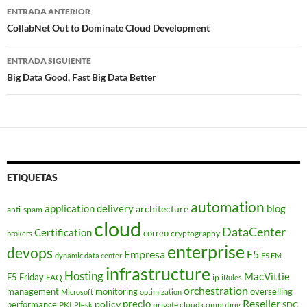
Navegador
ENTRADA ANTERIOR
de
CollabNet Out to Dominate Cloud Development
entradas
ENTRADA SIGUIENTE
Big Data Good, Fast Big Data Better
ETIQUETAS
automation
application delivery
blog
architecture
anti-spam
cloud
DataCenter
Certification
correo
cryptography
brokers
enterprise
devops
Empresa
F5
dynamic data center
F5 EM
infrastructure
Hosting
MacVittie
F5 Friday
FAQ
ip
iRules
orchestration
management
monitoring
overselling
Microsoft
optimization
Reseller
policy
precio
performance
PKI
private cloud computing
SDC
Plesk