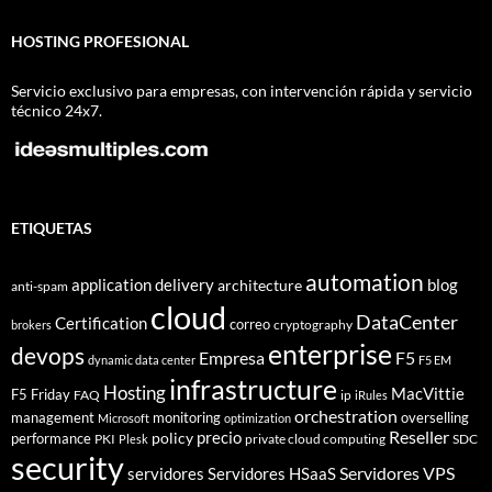
HOSTING PROFESIONAL
Servicio exclusivo para empresas, con intervención rápida y servicio
técnico 24x7.
ETIQUETAS
automation
application delivery
blog
architecture
anti-spam
cloud
DataCenter
Certification
correo
cryptography
brokers
enterprise
devops
Empresa
F5
dynamic data center
F5 EM
infrastructure
Hosting
MacVittie
F5 Friday
FAQ
ip
iRules
orchestration
management
monitoring
overselling
Microsoft
optimization
Reseller
policy
precio
performance
PKI
private cloud computing
SDC
Plesk
security
Servidores VPS
servidores
Servidores HSaaS