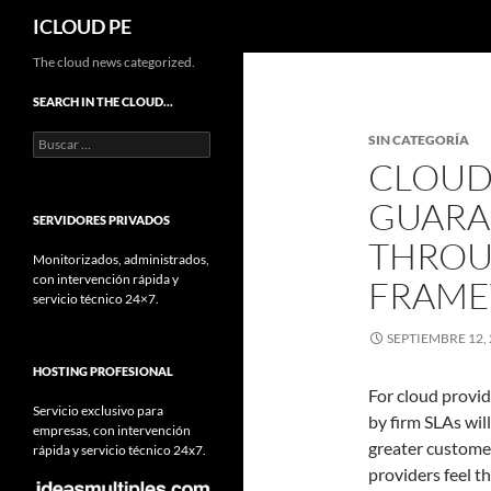
Buscar
ICLOUD PE
Saltar
The cloud news categorized.
hacia
SEARCH IN THE CLOUD…
el
Buscar:
SIN CATEGORÍA
contenido
CLOUD
GUARA
SERVIDORES PRIVADOS
THROU
Monitorizados, administrados,
con intervención rápida y
FRAM
servicio técnico 24×7.
SEPTIEMBRE 12,
HOSTING PROFESIONAL
For cloud provid
Servicio exclusivo para
by firm SLAs wil
empresas, con intervención
greater customer
rápida y servicio técnico 24x7.
providers feel 