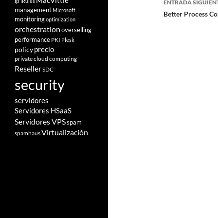
MacVittie
ip
iRules
ENTRADA SIGUIEN
management
Microsoft
Better Process Co
monitoring
optimization
orchestration
overselling
performance
PKI
Plesk
policy
precio
private cloud computing
Reseller
SDC
security
servidores
Servidores HSaaS
Servidores VPS
spam
Virtualización
spamhaus