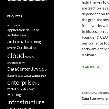
hold the key to 
abstraction laye
dependent on the
ETIQUETAS
the granular abs
anti-spam
frameworks will 
application delivery
In his session a
architecture
Founder & CEO of
automation
blog
performance toda
Certification
brokers
software define
cloud
VMware.
correo
cryptography
read more
devops
DataCenter
Empresa
dynamic data center
enterprise
F5
Navegad
F5 Friday
FAQ
F5 EM
ENTRADA ANTERI
Hosting
de
Data Everywhere –
infrastructure
entradas