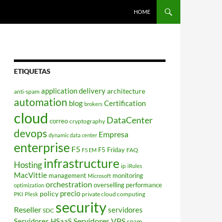
HOME
ETIQUETAS
application delivery
architecture
anti-spam
automation
blog
Certification
brokers
cloud
DataCenter
correo
cryptography
devops
Empresa
dynamic data center
enterprise
F5
F5 Friday
FAQ
F5 EM
infrastructure
Hosting
ip
iRules
MacVittie
management
monitoring
Microsoft
orchestration
overselling
performance
optimization
policy
precio
PKI
private cloud computing
Plesk
security
Reseller
servidores
SDC
Servidores VPS
Servidores HSaaS
spam