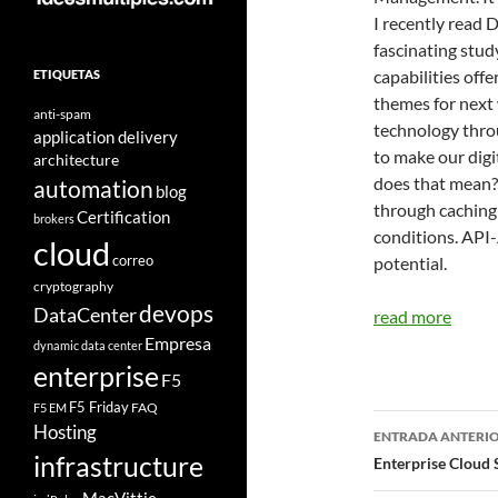
I recently read 
fascinating stu
capabilities off
ETIQUETAS
themes for next 
anti-spam
technology thro
application delivery
to make our dig
architecture
does that mean? 
automation
blog
through caching
Certification
brokers
conditions. API-
cloud
correo
potential.
cryptography
devops
DataCenter
read more
Empresa
dynamic data center
enterprise
F5
F5 Friday
FAQ
F5 EM
Navegad
Hosting
ENTRADA ANTERI
infrastructure
de
Enterprise Cloud