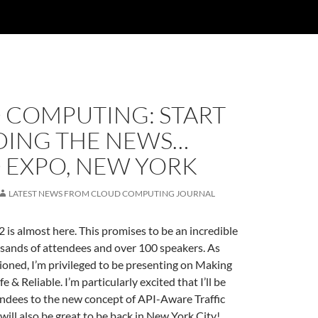
 COMPUTING: START
DING THE NEWS…
 EXPO, NEW YORK
LATEST NEWS FROM CLOUD COMPUTING JOURNAL
is almost here. This promises to be an incredible
usands of attendees and over 100 speakers. As
oned, I’m privileged to be presenting on Making
 & Reliable. I’m particularly excited that I’ll be
endees to the new concept of API-Aware Traffic
ill also be great to be back in New York City!