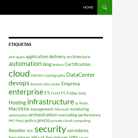
HOME
ETIQUETAS
application delivery
architecture
anti-spam
automation
blog
Certification
brokers
cloud
DataCenter
correo
cryptography
devops
Empresa
dynamic data center
enterprise
F5
F5 Friday
FAQ
F5 EM
infrastructure
Hosting
ip
iRules
MacVittie
management
monitoring
Microsoft
orchestration
overselling
performance
optimization
policy
precio
PKI
private cloud computing
Plesk
security
Reseller
servidores
SDC
Servidores VPS
Servidores HSaaS
spam