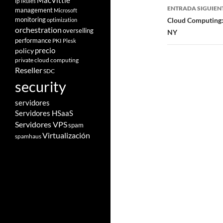
entradas
MacVittie
ip
iRules
ENTRADA SIGUIEN
management
Microsoft
monitoring
Cloud Computing:
optimization
orchestration
overselling
NY
performance
PKI
Plesk
policy
precio
private cloud computing
Reseller
SDC
security
servidores
Servidores HSaaS
Servidores VPS
spam
Virtualización
spamhaus