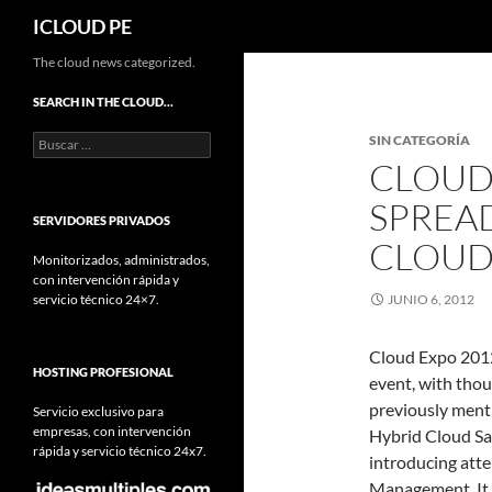
Buscar
ICLOUD PE
Saltar
The cloud news categorized.
hacia
SEARCH IN THE CLOUD…
el
Buscar:
SIN CATEGORÍA
contenido
CLOUD
SPREA
SERVIDORES PRIVADOS
CLOUD
Monitorizados, administrados,
con intervención rápida y
servicio técnico 24×7.
JUNIO 6, 2012
Cloud Expo 2012 
HOSTING PROFESIONAL
event, with tho
previously menti
Servicio exclusivo para
empresas, con intervención
Hybrid Cloud Safe
rápida y servicio técnico 24x7.
introducing att
Management. It w