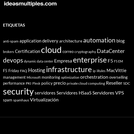
ETIQUETAS
automation
application delivery
blog
architecture
anti-spam
cloud
DataCenter
Certification
correo
cryptography
brokers
enterprise
devops
Empresa
F5
dynamic data center
F5 EM
infrastructure
Hosting
MacVittie
F5 Friday
FAQ
ip
iRules
orchestration
management
monitoring
overselling
Microsoft
optimization
Reseller
policy
precio
performance
PKI
private cloud computing
SDC
Plesk
security
Servidores VPS
servidores
Servidores HSaaS
Virtualización
spam
spamhaus