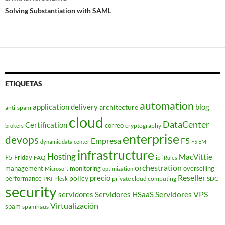
Solving Substantiation with SAML
ETIQUETAS
automation
application delivery
blog
architecture
anti-spam
cloud
DataCenter
Certification
correo
cryptography
brokers
enterprise
devops
Empresa
F5
dynamic data center
F5 EM
infrastructure
Hosting
MacVittie
F5 Friday
FAQ
ip
iRules
orchestration
management
monitoring
overselling
Microsoft
optimization
Reseller
policy
precio
performance
PKI
private cloud computing
SDC
Plesk
security
Servidores VPS
servidores
Servidores HSaaS
Virtualización
spam
spamhaus