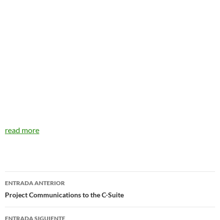
read more
Navegador
ENTRADA ANTERIOR
de
Project Communications to the C-Suite
entradas
ENTRADA SIGUIENTE