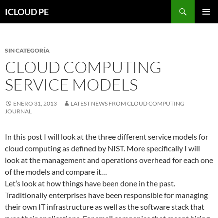
Saltar
Buscar
ICLOUD PE
hacia
MENÚ
el
PRIMAR
contenido
SIN CATEGORÍA
CLOUD COMPUTING
SERVICE MODELS
ENERO 31, 2013
LATEST NEWS FROM CLOUD COMPUTING
JOURNAL
In this post I will look at the three different service models for
cloud computing as defined by NIST. More specifically I will
look at the management and operations overhead for each one
of the models and compare it…
Let’s look at how things have been done in the past.
Traditionally enterprises have been responsible for managing
their own IT infrastructure as well as the software stack that