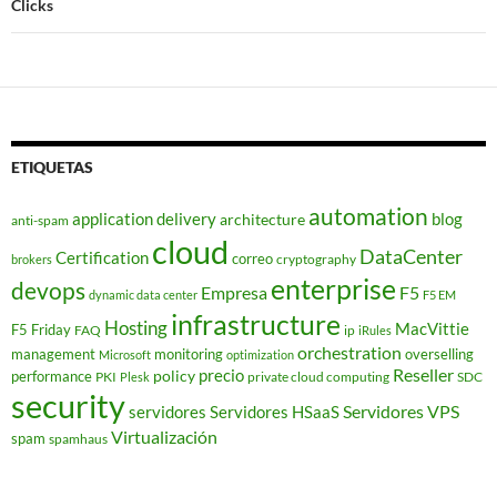
Clicks
ETIQUETAS
automation
application delivery
blog
architecture
anti-spam
cloud
DataCenter
Certification
correo
cryptography
brokers
enterprise
devops
Empresa
F5
dynamic data center
F5 EM
infrastructure
Hosting
MacVittie
F5 Friday
FAQ
ip
iRules
orchestration
management
monitoring
overselling
Microsoft
optimization
Reseller
policy
precio
performance
PKI
private cloud computing
SDC
Plesk
security
Servidores VPS
servidores
Servidores HSaaS
Virtualización
spam
spamhaus