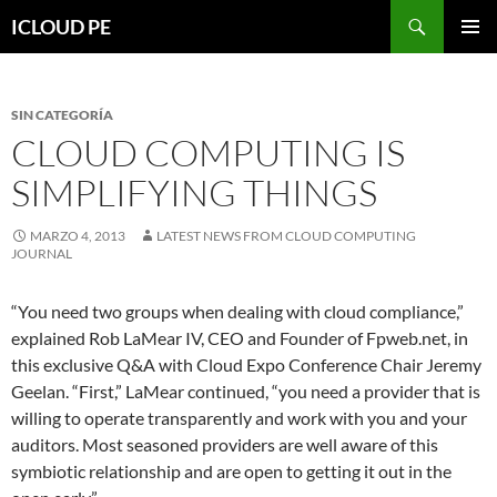
Saltar
Buscar
ICLOUD PE
hacia
MENÚ
el
PRIMAR
contenido
SIN CATEGORÍA
CLOUD COMPUTING IS
SIMPLIFYING THINGS
MARZO 4, 2013
LATEST NEWS FROM CLOUD COMPUTING
JOURNAL
“You need two groups when dealing with cloud compliance,”
explained Rob LaMear IV, CEO and Founder of Fpweb.net, in
this exclusive Q&A with Cloud Expo Conference Chair Jeremy
Geelan. “First,” LaMear continued, “you need a provider that is
willing to operate transparently and work with you and your
auditors. Most seasoned providers are well aware of this
symbiotic relationship and are open to getting it out in the