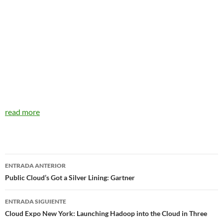
read more
Navegador
ENTRADA ANTERIOR
de
Public Cloud’s Got a Silver Lining: Gartner
entradas
ENTRADA SIGUIENTE
Cloud Expo New York: Launching Hadoop into the Cloud in Three