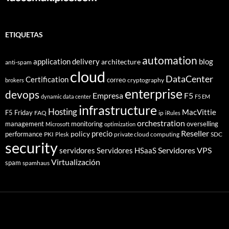
ETIQUETAS
automation
application delivery
blog
architecture
anti-spam
cloud
DataCenter
Certification
correo
cryptography
brokers
enterprise
devops
Empresa
F5
dynamic data center
F5 EM
infrastructure
Hosting
MacVittie
F5 Friday
FAQ
ip
iRules
orchestration
management
monitoring
overselling
Microsoft
optimization
Reseller
policy
precio
performance
PKI
private cloud computing
SDC
Plesk
security
Servidores VPS
servidores
Servidores HSaaS
Virtualización
spam
spamhaus