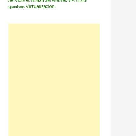
Servidores HSaaS
spam
Virtualización
spamhaus