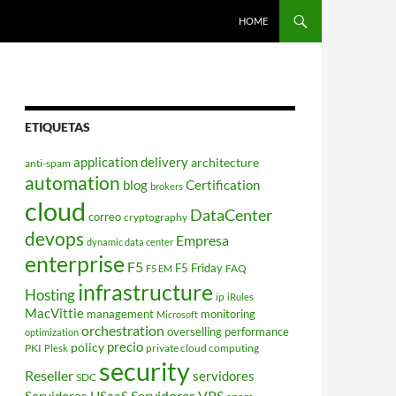
HOME
ETIQUETAS
application delivery
architecture
anti-spam
automation
blog
Certification
brokers
cloud
DataCenter
correo
cryptography
devops
Empresa
dynamic data center
enterprise
F5
F5 Friday
FAQ
F5 EM
infrastructure
Hosting
ip
iRules
MacVittie
management
monitoring
Microsoft
orchestration
overselling
performance
optimization
policy
precio
PKI
private cloud computing
Plesk
security
Reseller
servidores
SDC
Servidores VPS