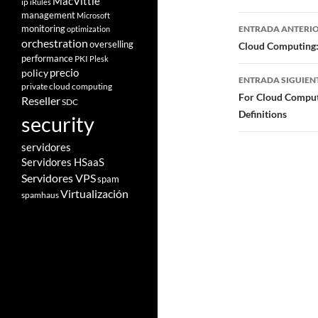
MacVittie
ip
iRules
management
Microsoft
Navegad
monitoring
ENTRADA ANTERI
optimization
orchestration
de
overselling
Cloud Computing: 
performance
PKI
Plesk
entradas
policy
precio
ENTRADA SIGUIEN
private cloud computing
For Cloud Comput
Reseller
SDC
Definitions
security
servidores
Servidores HSaaS
Servidores VPS
spam
Virtualización
spamhaus