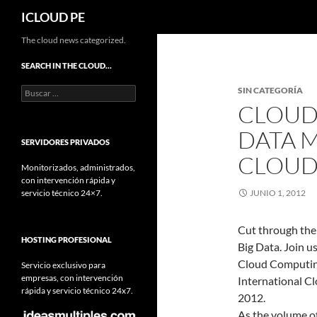
Buscar
ICLOUD PE
Saltar
The cloud news categorized.
hacia
SEARCH IN THE CLOUD…
el
Buscar:
SIN CATEGORÍA
contenido
CLOUD
DATA 
SERVIDORES PRIVADOS
CLOUD
Monitorizados, administrados,
con intervención rápida y
servicio técnico 24×7.
JUNIO 1, 2012
Cut through the
HOSTING PROFESIONAL
Big Data. Join u
Cloud Computing
Servicio exclusivo para
empresas, con intervención
International Cl
rápida y servicio técnico 24x7.
2012.
As the volume of