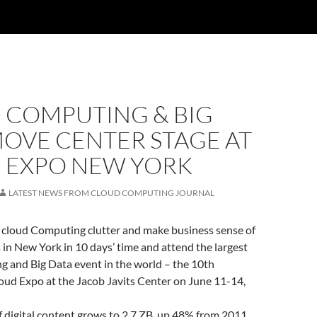
 COMPUTING & BIG
MOVE CENTER STAGE AT
 EXPO NEW YORK
LATEST NEWS FROM CLOUD COMPUTING JOURNAL
 cloud Computing clutter and make business sense of
s in New York in 10 days’ time and attend the largest
 and Big Data event in the world – the 10th
oud Expo at the Jacob Javits Center on June 11-14,
 digital content grows to 2.7 ZB‚ up 48% from 2011,