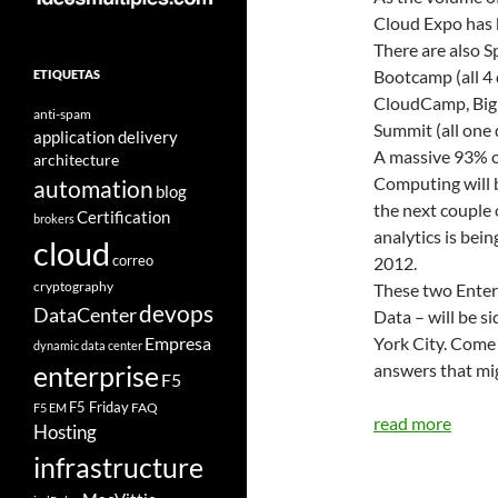
Cloud Expo has b
There are also 
Bootcamp (all 4 
ETIQUETAS
CloudCamp, Big
anti-spam
Summit (all one 
application delivery
A massive 93% of
architecture
Computing will b
automation
blog
the next couple 
Certification
brokers
analytics is bei
cloud
correo
2012.
cryptography
These two Enter
devops
DataCenter
Data – will be si
Empresa
York City. Come
dynamic data center
answers that mig
enterprise
F5
F5 Friday
FAQ
F5 EM
read more
Hosting
infrastructure