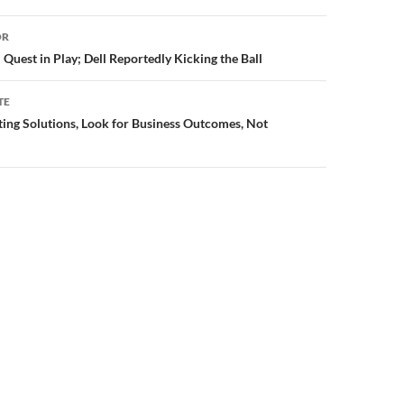
or
OR
Quest in Play; Dell Reportedly Kicking the Ball
TE
ing Solutions, Look for Business Outcomes, Not