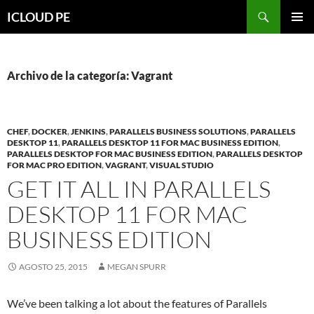
Saltar
Buscar
ICLOUD PE
hacia
MENÚ
el
PRIMAR
contenido
Archivo de la categoría: Vagrant
CHEF
,
DOCKER
,
JENKINS
,
PARALLELS BUSINESS SOLUTIONS
,
PARALLELS
DESKTOP 11
,
PARALLELS DESKTOP 11 FOR MAC BUSINESS EDITION
,
PARALLELS DESKTOP FOR MAC BUSINESS EDITION
,
PARALLELS DESKTOP
FOR MAC PRO EDITION
,
VAGRANT
,
VISUAL STUDIO
GET IT ALL IN PARALLELS
DESKTOP 11 FOR MAC
BUSINESS EDITION
AGOSTO 25, 2015
MEGAN SPURR
We’ve been talking a lot about the features of Parallels