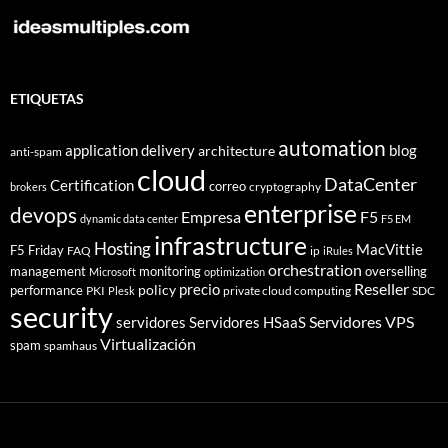
ETIQUETAS
automation
application delivery
blog
architecture
anti-spam
cloud
DataCenter
Certification
correo
cryptography
brokers
enterprise
devops
Empresa
F5
dynamic data center
F5 EM
infrastructure
Hosting
MacVittie
F5 Friday
FAQ
ip
iRules
orchestration
management
monitoring
overselling
Microsoft
optimization
Reseller
policy
precio
performance
PKI
private cloud computing
SDC
Plesk
security
Servidores VPS
servidores
Servidores HSaaS
Virtualización
spam
spamhaus