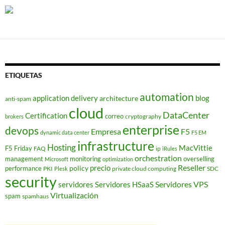
ETIQUETAS
automation
application delivery
blog
architecture
anti-spam
cloud
DataCenter
Certification
correo
cryptography
brokers
enterprise
devops
Empresa
F5
dynamic data center
F5 EM
infrastructure
Hosting
MacVittie
F5 Friday
FAQ
ip
iRules
orchestration
management
monitoring
overselling
Microsoft
optimization
Reseller
policy
precio
performance
PKI
private cloud computing
SDC
Plesk
security
Servidores VPS
servidores
Servidores HSaaS
Virtualización
spam
spamhaus