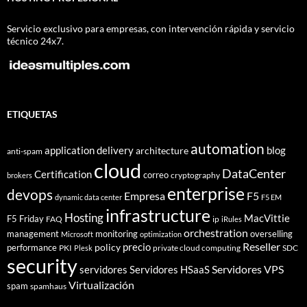
Servicio exclusivo para empresas, con intervención rápida y servicio
técnico 24x7.
ETIQUETAS
automation
application delivery
blog
architecture
anti-spam
cloud
DataCenter
Certification
correo
cryptography
brokers
enterprise
devops
Empresa
F5
dynamic data center
F5 EM
infrastructure
Hosting
MacVittie
F5 Friday
FAQ
ip
iRules
orchestration
management
monitoring
overselling
Microsoft
optimization
Reseller
policy
precio
performance
PKI
private cloud computing
SDC
Plesk
security
Servidores VPS
servidores
Servidores HSaaS
Virtualización
spam
spamhaus