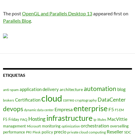
The post
OpenGL and Parallels Desktop 13
appeared first on
Parallels Blog
.
ETIQUETAS
automation
application delivery
blog
architecture
anti-spam
cloud
DataCenter
Certification
correo
cryptography
brokers
enterprise
devops
Empresa
F5
dynamic data center
F5 EM
infrastructure
Hosting
MacVittie
F5 Friday
FAQ
ip
iRules
orchestration
management
monitoring
overselling
Microsoft
optimization
Reseller
policy
precio
performance
PKI
private cloud computing
SDC
Plesk