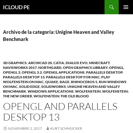
Saltar
Buscar
ICLOUD PE
hacia
MENÚ
el
PRIMAR
contenido
Archivo de la categoría: Unigine Heaven and Valley
Benchmark
3D GRAPHICS
,
ARCHICAD 20
,
CATIA
,
DIALUX EVO
,
MINECRAFT
,
NAVISWORKS 2017
,
NORTHGARD
,
OPEN GRAPHICS LIBRARY
,
OPENGL
,
OPENGL 3
,
OPENGL 3.2
,
OPENGL APPLICATIONS
,
PARALLELS DESKTOP
,
PARALLELS DESKTOP 13
,
PARALLELS DESKTOP FOR MAC
,
PLAY
WOLFENSTEIN ON MAC
,
QUAKE
,
RAGE
,
RHINOCEROS 5
,
RUN WINDOWS
ON MAC
,
SOLID EDGE
,
SOLIDWORKS
,
UNIGINE HEAVEN AND VALLEY
BENCHMARK
,
WINDOWS APPLICATIONS
,
WOLFENSTEIN
,
WOLFENSTEIN:
THE NEW ORDER
,
WOLFENSTEIN: THE OLD BLOOD
OPENGL AND PARALLELS
DESKTOP 13
NOVIEMBRE 2, 2017
KURT SCHMUCKER