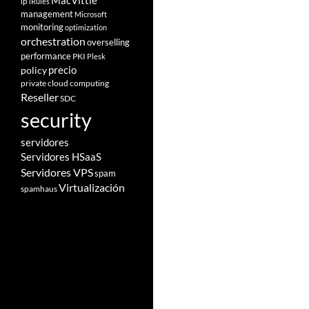
MacVittie
ip
iRules
management
Microsoft
monitoring
optimization
orchestration
overselling
performance
PKI
Plesk
policy
precio
private cloud computing
Reseller
SDC
security
servidores
Servidores HSaaS
Servidores VPS
spam
Virtualización
spamhaus