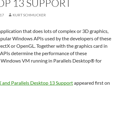
OP 13 SUPPORT
017
KURT SCHMUCKER
plication that does lots of complex or 3D graphics,
opular Windows APIs used by the developers of these
rectX or OpenGL. Together with the graphics card in
 APIs determine the performance of these
 a Windows VM running in Parallels Desktop® for
X and Parallels Desktop 13 Support
appeared first on