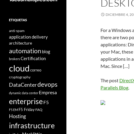
DESKT
DICIEMBRE 4, 2
ETIQUETAS
For a Windows ap
anti-spam
application delivery
there are two p
architecture
applications: Di
automation
blog
your Mac, these
Certification
applications in
brokers
cloud
Mac. Since […]
correo
cryptography
The post
Direct
devops
DataCenter
Parallels Blog
.
Empresa
dynamic data center
enterprise
F5
F5 Friday
FAQ
F5 EM
Hosting
infrastructure