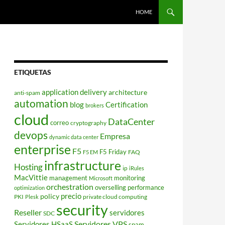
HOME
ETIQUETAS
application delivery
architecture
anti-spam
automation
blog
Certification
brokers
cloud
DataCenter
correo
cryptography
devops
Empresa
dynamic data center
enterprise
F5
F5 Friday
FAQ
F5 EM
infrastructure
Hosting
ip
iRules
MacVittie
management
monitoring
Microsoft
orchestration
overselling
performance
optimization
policy
precio
PKI
private cloud computing
Plesk
security
Reseller
servidores
SDC
Servidores VPS
Servidores HSaaS
spam