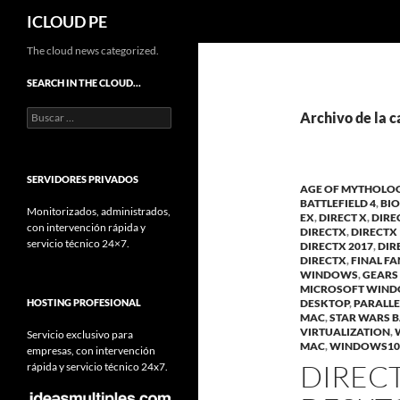
Buscar
ICLOUD PE
Saltar
The cloud news categorized.
hacia
SEARCH IN THE CLOUD…
el
Buscar:
contenido
Archivo de la c
SERVIDORES PRIVADOS
AGE OF MYTHOLO
BATTLEFIELD 4
,
BIO
Monitorizados, administrados,
EX
,
DIRECT X
,
DIRE
con intervención rápida y
DIRECTX
,
DIRECTX 
servicio técnico 24×7.
DIRECTX 2017
,
DIR
DIRECTX
,
FINAL F
WINDOWS
,
GEARS
MICROSOFT WIN
HOSTING PROFESIONAL
DESKTOP
,
PARALLE
MAC
,
STAR WARS 
VIRTUALIZATION
,
Servicio exclusivo para
MAC
,
WINDOWS10
empresas, con intervención
DIRECT
rápida y servicio técnico 24x7.