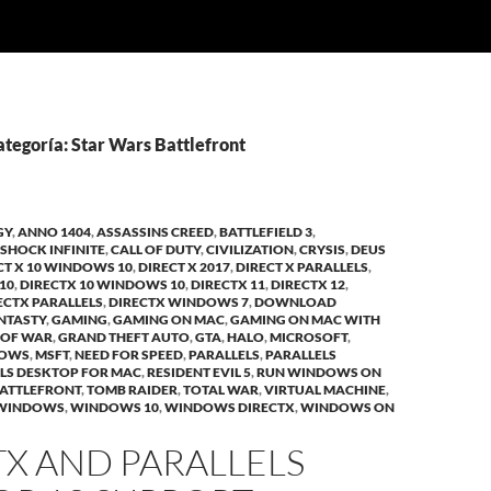
ategoría: Star Wars Battlefront
GY
,
ANNO 1404
,
ASSASSINS CREED
,
BATTLEFIELD 3
,
SHOCK INFINITE
,
CALL OF DUTY
,
CIVILIZATION
,
CRYSIS
,
DEUS
CT X 10 WINDOWS 10
,
DIRECT X 2017
,
DIRECT X PARALLELS
,
10
,
DIRECTX 10 WINDOWS 10
,
DIRECTX 11
,
DIRECTX 12
,
ECTX PARALLELS
,
DIRECTX WINDOWS 7
,
DOWNLOAD
ANTASTY
,
GAMING
,
GAMING ON MAC
,
GAMING ON MAC WITH
 OF WAR
,
GRAND THEFT AUTO
,
GTA
,
HALO
,
MICROSOFT
,
DOWS
,
MSFT
,
NEED FOR SPEED
,
PARALLELS
,
PARALLELS
LS DESKTOP FOR MAC
,
RESIDENT EVIL 5
,
RUN WINDOWS ON
BATTLEFRONT
,
TOMB RAIDER
,
TOTAL WAR
,
VIRTUAL MACHINE
,
WINDOWS
,
WINDOWS 10
,
WINDOWS DIRECTX
,
WINDOWS ON
X AND PARALLELS