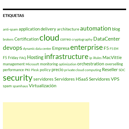
ETIQUETAS
automation
application delivery
blog
architecture
anti-spam
cloud
DataCenter
Certification
correo
cryptography
brokers
enterprise
devops
Empresa
F5
dynamic data center
F5 EM
infrastructure
Hosting
MacVittie
F5 Friday
FAQ
ip
iRules
orchestration
management
monitoring
overselling
Microsoft
optimization
Reseller
policy
precio
performance
PKI
private cloud computing
SDC
Plesk
security
Servidores VPS
servidores
Servidores HSaaS
Virtualización
spam
spamhaus