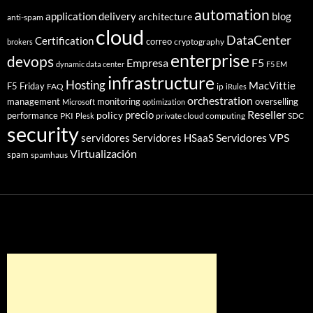
automation
application delivery
blog
architecture
anti-spam
cloud
DataCenter
Certification
correo
cryptography
brokers
enterprise
devops
Empresa
F5
dynamic data center
F5 EM
infrastructure
Hosting
MacVittie
F5 Friday
FAQ
ip
iRules
orchestration
management
monitoring
overselling
Microsoft
optimization
Reseller
policy
precio
performance
PKI
private cloud computing
SDC
Plesk
security
Servidores VPS
servidores
Servidores HSaaS
Virtualización
spam
spamhaus