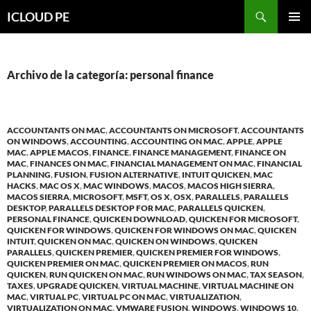
Saltar
Buscar
ICLOUD PE
hacia
MENÚ
el
PRIMAR
contenido
Archivo de la categoría: personal finance
ACCOUNTANTS ON MAC
,
ACCOUNTANTS ON MICROSOFT
,
ACCOUNTANTS
ON WINDOWS
,
ACCOUNTING
,
ACCOUNTING ON MAC
,
APPLE
,
APPLE
MAC
,
APPLE MACOS
,
FINANCE
,
FINANCE MANAGEMENT
,
FINANCE ON
MAC
,
FINANCES ON MAC
,
FINANCIAL MANAGEMENT ON MAC
,
FINANCIAL
PLANNING
,
FUSION
,
FUSION ALTERNATIVE
,
INTUIT QUICKEN
,
MAC
HACKS
,
MAC OS X
,
MAC WINDOWS
,
MACOS
,
MACOS HIGH SIERRA
,
MACOS SIERRA
,
MICROSOFT
,
MSFT
,
OS X
,
OSX
,
PARALLELS
,
PARALLELS
DESKTOP
,
PARALLELS DESKTOP FOR MAC
,
PARALLELS QUICKEN
,
PERSONAL FINANCE
,
QUICKEN DOWNLOAD
,
QUICKEN FOR MICROSOFT
,
QUICKEN FOR WINDOWS
,
QUICKEN FOR WINDOWS ON MAC
,
QUICKEN
INTUIT
,
QUICKEN ON MAC
,
QUICKEN ON WINDOWS
,
QUICKEN
PARALLELS
,
QUICKEN PREMIER
,
QUICKEN PREMIER FOR WINDOWS
,
QUICKEN PREMIER ON MAC
,
QUICKEN PREMIER ON MACOS
,
RUN
QUICKEN
,
RUN QUICKEN ON MAC
,
RUN WINDOWS ON MAC
,
TAX SEASON
,
TAXES
,
UPGRADE QUICKEN
,
VIRTUAL MACHINE
,
VIRTUAL MACHINE ON
MAC
,
VIRTUAL PC
,
VIRTUAL PC ON MAC
,
VIRTUALIZATION
,
VIRTUALIZATION ON MAC
,
VMWARE FUSION
,
WINDOWS
,
WINDOWS 10
,