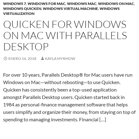
WINDOWS 7
,
WINDOWS FOR MAC
,
WINDOWS MAC
,
WINDOWS ON MAC
,
WINDOWS QUICKEN
,
WINDOWS VIRTUAL MACHINE
,
WINDOWS
VIRTUALIZATION
QUICKEN FOR WINDOWS
ON MAC WITH PARALLELS
DESKTOP
ENERO 16, 2018
KAYLA MYRHOW
For over 10 years, Parallels Desktop® for Mac users have run
Windows on Mac—without rebooting—to use Quicken.
Quicken has consistently been a top-used application
amongst Parallels Desktop users. Quicken started back in
1984 as personal-finance management software that helps
users simplify and organize their money, from staying on top of
spending to managing investments. Financial […]