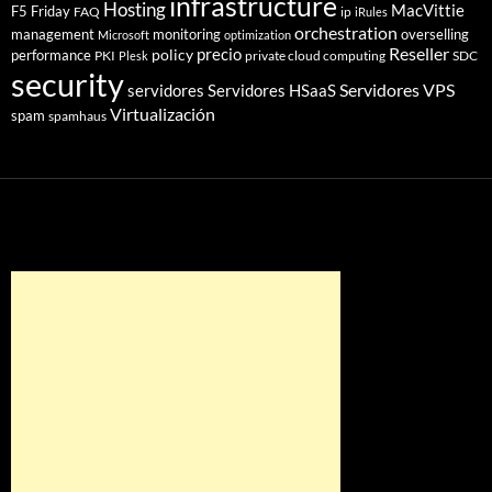
infrastructure
Hosting
MacVittie
F5 Friday
FAQ
ip
iRules
orchestration
management
monitoring
overselling
Microsoft
optimization
Reseller
policy
precio
performance
PKI
private cloud computing
SDC
Plesk
security
Servidores VPS
servidores
Servidores HSaaS
Virtualización
spam
spamhaus