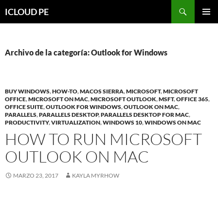
Saltar
Buscar
ICLOUD PE
hacia
MENÚ
el
PRIMAR
contenido
Archivo de la categoría: Outlook for Windows
BUY WINDOWS
,
HOW-TO
,
MACOS SIERRA
,
MICROSOFT
,
MICROSOFT
OFFICE
,
MICROSOFT ON MAC
,
MICROSOFT OUTLOOK
,
MSFT
,
OFFICE 365
,
OFFICE SUITE
,
OUTLOOK FOR WINDOWS
,
OUTLOOK ON MAC
,
PARALLELS
,
PARALLELS DESKTOP
,
PARALLELS DESKTOP FOR MAC
,
PRODUCTIVITY
,
VIRTUALIZATION
,
WINDOWS 10
,
WINDOWS ON MAC
HOW TO RUN MICROSOFT
OUTLOOK ON MAC
MARZO 23, 2017
KAYLA MYRHOW