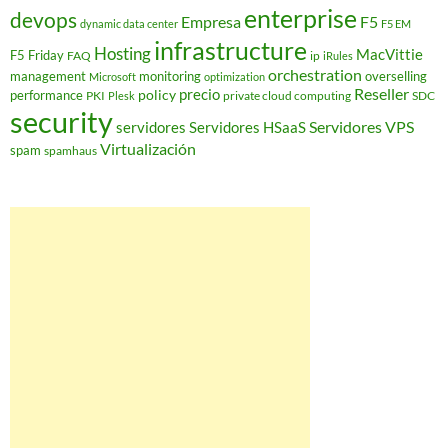
enterprise
devops
Empresa
F5
dynamic data center
F5 EM
infrastructure
Hosting
MacVittie
F5 Friday
FAQ
ip
iRules
orchestration
management
monitoring
overselling
Microsoft
optimization
Reseller
policy
precio
performance
PKI
private cloud computing
SDC
Plesk
security
Servidores VPS
servidores
Servidores HSaaS
Virtualización
spam
spamhaus