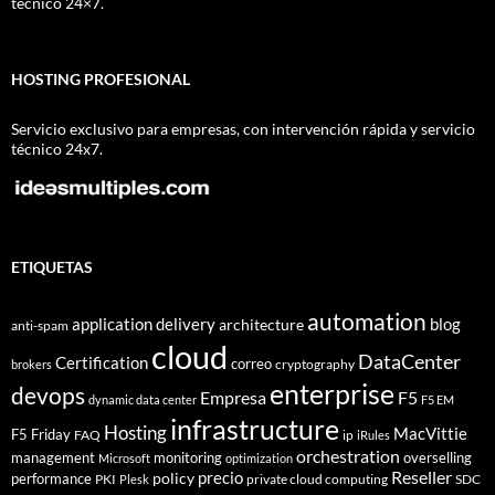
técnico 24×7.
HOSTING PROFESIONAL
Servicio exclusivo para empresas, con intervención rápida y servicio
técnico 24x7.
ETIQUETAS
automation
application delivery
blog
architecture
anti-spam
cloud
DataCenter
Certification
correo
cryptography
brokers
enterprise
devops
Empresa
F5
dynamic data center
F5 EM
infrastructure
Hosting
MacVittie
F5 Friday
FAQ
ip
iRules
orchestration
management
monitoring
overselling
Microsoft
optimization
Reseller
policy
precio
performance
PKI
private cloud computing
SDC
Plesk