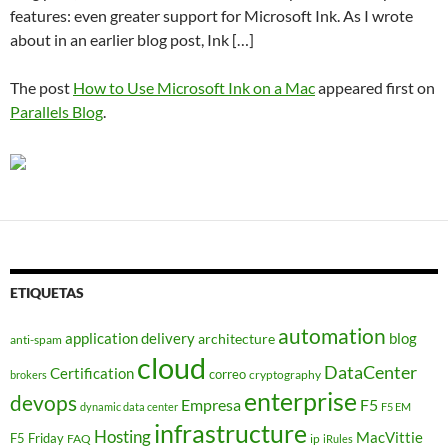
features: even greater support for Microsoft Ink. As I wrote
about in an earlier blog post, Ink […]
The post
How to Use Microsoft Ink on a Mac
appeared first on
Parallels Blog
.
ETIQUETAS
automation
application delivery
blog
architecture
anti-spam
cloud
DataCenter
Certification
correo
cryptography
brokers
enterprise
devops
Empresa
F5
dynamic data center
F5 EM
infrastructure
Hosting
MacVittie
F5 Friday
FAQ
ip
iRules