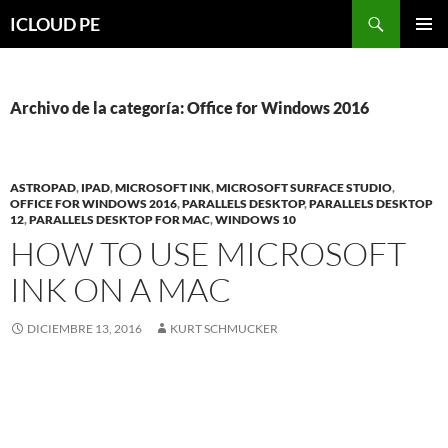
Saltar
Buscar
ICLOUD PE
hacia
MENÚ
el
PRIMAR
contenido
Archivo de la categoría: Office for Windows 2016
ASTROPAD
,
IPAD
,
MICROSOFT INK
,
MICROSOFT SURFACE STUDIO
,
OFFICE FOR WINDOWS 2016
,
PARALLELS DESKTOP
,
PARALLELS DESKTOP
12
,
PARALLELS DESKTOP FOR MAC
,
WINDOWS 10
HOW TO USE MICROSOFT
INK ON A MAC
DICIEMBRE 13, 2016
KURT SCHMUCKER