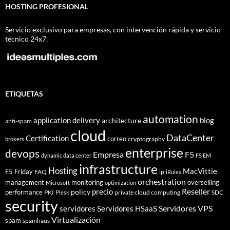
HOSTING PROFESIONAL
Servicio exclusivo para empresas, con intervención rápida y servicio
técnico 24x7.
ETIQUETAS
automation
application delivery
blog
architecture
anti-spam
cloud
DataCenter
Certification
correo
cryptography
brokers
enterprise
devops
Empresa
F5
dynamic data center
F5 EM
infrastructure
Hosting
MacVittie
F5 Friday
FAQ
ip
iRules
orchestration
management
monitoring
overselling
Microsoft
optimization
Reseller
policy
precio
performance
PKI
private cloud computing
SDC
Plesk
security
Servidores VPS
servidores
Servidores HSaaS
Virtualización
spam
spamhaus