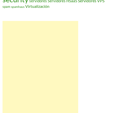
Servidores VPS
servidores
Servidores HSaaS
Virtualización
spam
spamhaus