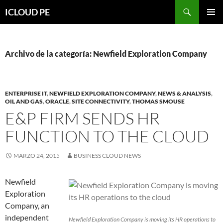
Saltar
Buscar
ICLOUD PE
hacia
MENÚ
el
PRIMAR
contenido
Archivo de la categoría: Newfield Exploration Company
ENTERPRISE IT
,
NEWFIELD EXPLORATION COMPANY
,
NEWS & ANALYSIS
,
OIL AND GAS
,
ORACLE
,
SITE CONNECTIVITY
,
THOMAS SMOUSE
E&P FIRM SENDS HR
FUNCTION TO THE CLOUD
MARZO 24, 2015
BUSINESS CLOUD NEWS
Newfield
Exploration
Company, an
independent
Newfield Exploration Company is moving its HR operations to