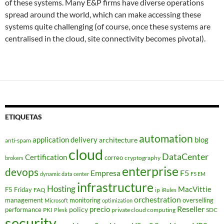
of these systems. Many E&P firms have diverse operations
spread around the world, which can make accessing these
systems quite challenging (of course, once these systems are
centralised in the cloud, site connectivity becomes pivotal).
ETIQUETAS
automation
application delivery
blog
architecture
anti-spam
cloud
DataCenter
Certification
correo
cryptography
brokers
enterprise
devops
Empresa
F5
dynamic data center
F5 EM
infrastructure
Hosting
MacVittie
F5 Friday
FAQ
ip
iRules
orchestration
management
monitoring
overselling
Microsoft
optimization
Reseller
policy
precio
performance
PKI
private cloud computing
SDC
Plesk
security