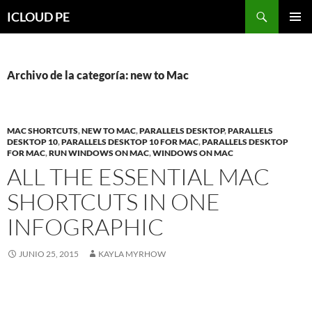
Saltar
Buscar
ICLOUD PE
hacia
MENÚ
el
PRIMAR
contenido
Archivo de la categoría: new to Mac
MAC SHORTCUTS
,
NEW TO MAC
,
PARALLELS DESKTOP
,
PARALLELS
DESKTOP 10
,
PARALLELS DESKTOP 10 FOR MAC
,
PARALLELS DESKTOP
FOR MAC
,
RUN WINDOWS ON MAC
,
WINDOWS ON MAC
ALL THE ESSENTIAL MAC
SHORTCUTS IN ONE
INFOGRAPHIC
JUNIO 25, 2015
KAYLA MYRHOW