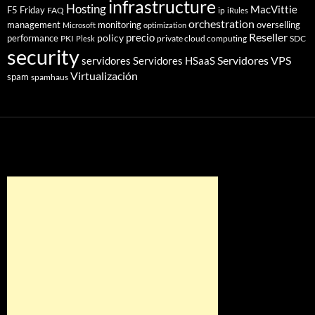
infrastructure
Hosting
MacVittie
F5 Friday
FAQ
ip
iRules
orchestration
management
monitoring
overselling
Microsoft
optimization
Reseller
policy
precio
performance
PKI
private cloud computing
SDC
Plesk
security
Servidores VPS
servidores
Servidores HSaaS
Virtualización
spam
spamhaus