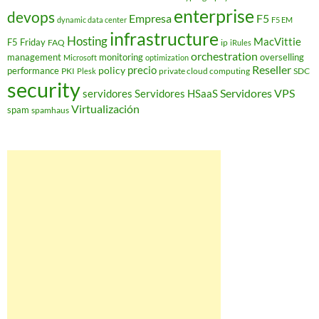
enterprise
devops
Empresa
F5
dynamic data center
F5 EM
infrastructure
Hosting
MacVittie
F5 Friday
FAQ
ip
iRules
orchestration
management
monitoring
overselling
Microsoft
optimization
Reseller
policy
precio
performance
PKI
private cloud computing
SDC
Plesk
security
Servidores VPS
servidores
Servidores HSaaS
Virtualización
spam
spamhaus