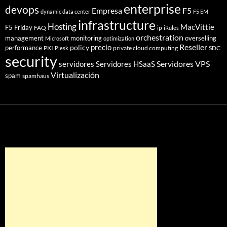
enterprise
devops
Empresa
F5
dynamic data center
F5 EM
infrastructure
Hosting
MacVittie
F5 Friday
FAQ
ip
iRules
orchestration
management
monitoring
overselling
Microsoft
optimization
Reseller
policy
precio
performance
PKI
private cloud computing
SDC
Plesk
security
Servidores VPS
servidores
Servidores HSaaS
Virtualización
spam
spamhaus