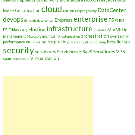
anti-spam
cloud
DataCenter
Certification
correo
cryptography
brokers
enterprise
devops
Empresa
F5
dynamic data center
F5 EM
infrastructure
Hosting
MacVittie
F5 Friday
FAQ
ip
iRules
orchestration
management
monitoring
overselling
Microsoft
optimization
Reseller
policy
precio
performance
PKI
private cloud computing
SDC
Plesk
security
Servidores VPS
servidores
Servidores HSaaS
Virtualización
spam
spamhaus