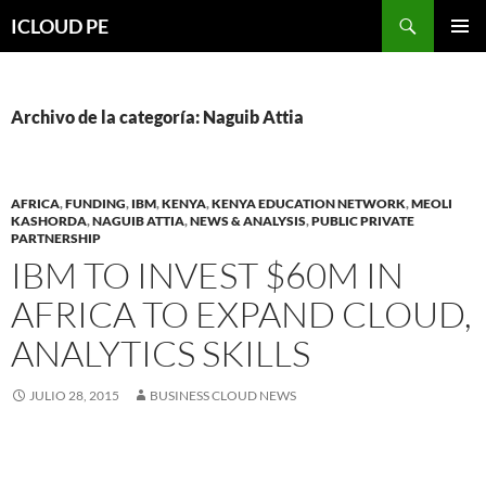
Saltar
Buscar
ICLOUD PE
hacia
MENÚ
el
PRIMAR
contenido
Archivo de la categoría: Naguib Attia
AFRICA
,
FUNDING
,
IBM
,
KENYA
,
KENYA EDUCATION NETWORK
,
MEOLI
KASHORDA
,
NAGUIB ATTIA
,
NEWS & ANALYSIS
,
PUBLIC PRIVATE
PARTNERSHIP
IBM TO INVEST $60M IN
AFRICA TO EXPAND CLOUD,
ANALYTICS SKILLS
JULIO 28, 2015
BUSINESS CLOUD NEWS