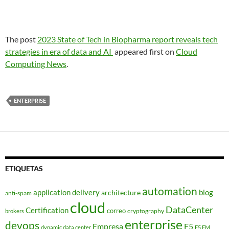
The post
2023 State of Tech in Biopharma report reveals tech
strategies in era of data and AI
appeared first on
Cloud
Computing News
.
ENTERPRISE
ETIQUETAS
automation
application delivery
blog
architecture
anti-spam
cloud
DataCenter
Certification
correo
cryptography
brokers
enterprise
devops
Empresa
F5
dynamic data center
F5 EM