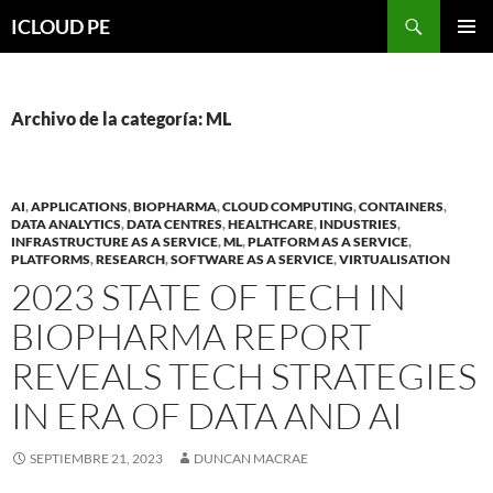
Saltar
Buscar
ICLOUD PE
hacia
MENÚ
el
PRIMAR
contenido
Archivo de la categoría: ML
AI
,
APPLICATIONS
,
BIOPHARMA
,
CLOUD COMPUTING
,
CONTAINERS
,
DATA ANALYTICS
,
DATA CENTRES
,
HEALTHCARE
,
INDUSTRIES
,
INFRASTRUCTURE AS A SERVICE
,
ML
,
PLATFORM AS A SERVICE
,
PLATFORMS
,
RESEARCH
,
SOFTWARE AS A SERVICE
,
VIRTUALISATION
2023 STATE OF TECH IN
BIOPHARMA REPORT
REVEALS TECH STRATEGIES
IN ERA OF DATA AND AI
SEPTIEMBRE 21, 2023
DUNCAN MACRAE