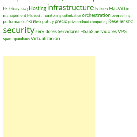
infrastructure
Hosting
MacVittie
F5 Friday
FAQ
ip
iRules
orchestration
management
monitoring
overselling
Microsoft
optimization
Reseller
policy
precio
performance
PKI
private cloud computing
SDC
Plesk
security
Servidores VPS
servidores
Servidores HSaaS
Virtualización
spam
spamhaus