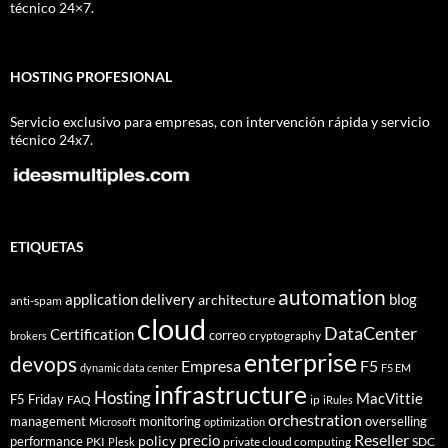
técnico 24×7.
HOSTING PROFESIONAL
Servicio exclusivo para empresas, con intervención rápida y servicio
técnico 24x7.
ETIQUETAS
automation
application delivery
blog
architecture
anti-spam
cloud
DataCenter
Certification
correo
cryptography
brokers
enterprise
devops
Empresa
F5
dynamic data center
F5 EM
infrastructure
Hosting
MacVittie
F5 Friday
FAQ
ip
iRules
orchestration
management
monitoring
overselling
Microsoft
optimization
Reseller
policy
precio
performance
PKI
private cloud computing
SDC
Plesk