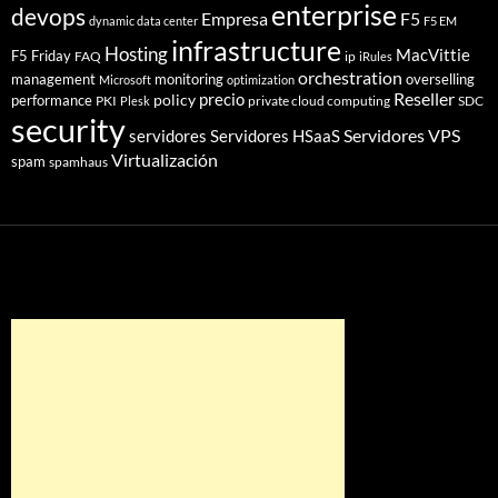
enterprise
devops
Empresa
F5
dynamic data center
F5 EM
infrastructure
Hosting
MacVittie
F5 Friday
FAQ
ip
iRules
orchestration
management
monitoring
overselling
Microsoft
optimization
Reseller
policy
precio
performance
PKI
private cloud computing
SDC
Plesk
security
Servidores VPS
servidores
Servidores HSaaS
Virtualización
spam
spamhaus