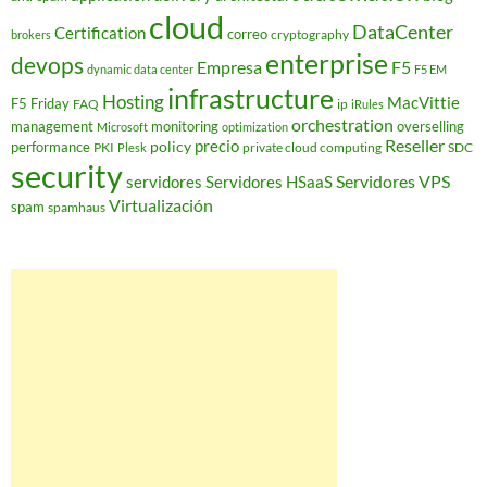
cloud
DataCenter
Certification
correo
cryptography
brokers
enterprise
devops
Empresa
F5
dynamic data center
F5 EM
infrastructure
Hosting
MacVittie
F5 Friday
FAQ
ip
iRules
orchestration
management
monitoring
overselling
Microsoft
optimization
Reseller
policy
precio
performance
PKI
private cloud computing
SDC
Plesk
security
Servidores VPS
servidores
Servidores HSaaS
Virtualización
spam
spamhaus