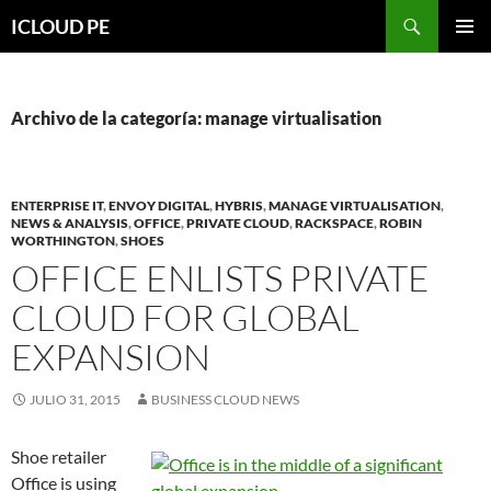
Saltar
Buscar
ICLOUD PE
hacia
MENÚ
el
PRIMAR
contenido
Archivo de la categoría: manage virtualisation
ENTERPRISE IT
,
ENVOY DIGITAL
,
HYBRIS
,
MANAGE VIRTUALISATION
,
NEWS & ANALYSIS
,
OFFICE
,
PRIVATE CLOUD
,
RACKSPACE
,
ROBIN
WORTHINGTON
,
SHOES
OFFICE ENLISTS PRIVATE
CLOUD FOR GLOBAL
EXPANSION
JULIO 31, 2015
BUSINESS CLOUD NEWS
Shoe retailer
Office is using