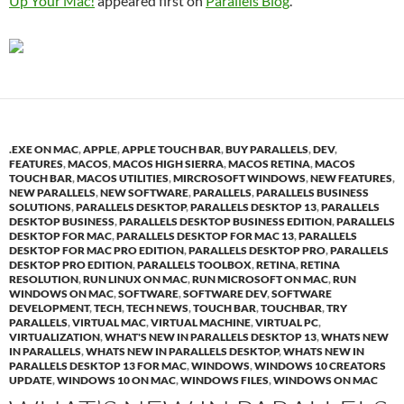
Up Your Mac!
appeared first on
Parallels Blog
.
.EXE ON MAC
,
APPLE
,
APPLE TOUCH BAR
,
BUY PARALLELS
,
DEV
,
FEATURES
,
MACOS
,
MACOS HIGH SIERRA
,
MACOS RETINA
,
MACOS
TOUCH BAR
,
MACOS UTILITIES
,
MIRCROSOFT WINDOWS
,
NEW FEATURES
,
NEW PARALLELS
,
NEW SOFTWARE
,
PARALLELS
,
PARALLELS BUSINESS
SOLUTIONS
,
PARALLELS DESKTOP
,
PARALLELS DESKTOP 13
,
PARALLELS
DESKTOP BUSINESS
,
PARALLELS DESKTOP BUSINESS EDITION
,
PARALLELS
DESKTOP FOR MAC
,
PARALLELS DESKTOP FOR MAC 13
,
PARALLELS
DESKTOP FOR MAC PRO EDITION
,
PARALLELS DESKTOP PRO
,
PARALLELS
DESKTOP PRO EDITION
,
PARALLELS TOOLBOX
,
RETINA
,
RETINA
RESOLUTION
,
RUN LINUX ON MAC
,
RUN MICROSOFT ON MAC
,
RUN
WINDOWS ON MAC
,
SOFTWARE
,
SOFTWARE DEV
,
SOFTWARE
DEVELOPMENT
,
TECH
,
TECH NEWS
,
TOUCH BAR
,
TOUCHBAR
,
TRY
PARALLELS
,
VIRTUAL MAC
,
VIRTUAL MACHINE
,
VIRTUAL PC
,
VIRTUALIZATION
,
WHAT'S NEW IN PARALLELS DESKTOP 13
,
WHATS NEW
IN PARALLELS
,
WHATS NEW IN PARALLELS DESKTOP
,
WHATS NEW IN
PARALLELS DESKTOP 13 FOR MAC
,
WINDOWS
,
WINDOWS 10 CREATORS
UPDATE
,
WINDOWS 10 ON MAC
,
WINDOWS FILES
,
WINDOWS ON MAC