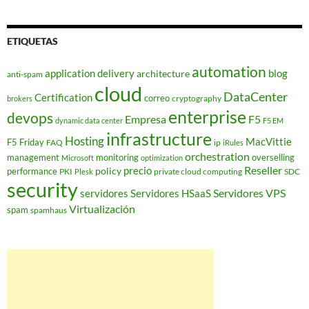
ETIQUETAS
automation
application delivery
blog
architecture
anti-spam
cloud
DataCenter
Certification
correo
cryptography
brokers
enterprise
devops
Empresa
F5
dynamic data center
F5 EM
infrastructure
Hosting
MacVittie
F5 Friday
FAQ
ip
iRules
orchestration
management
monitoring
overselling
Microsoft
optimization
Reseller
policy
precio
performance
PKI
private cloud computing
SDC
Plesk
security
Servidores VPS
servidores
Servidores HSaaS
Virtualización
spam
spamhaus