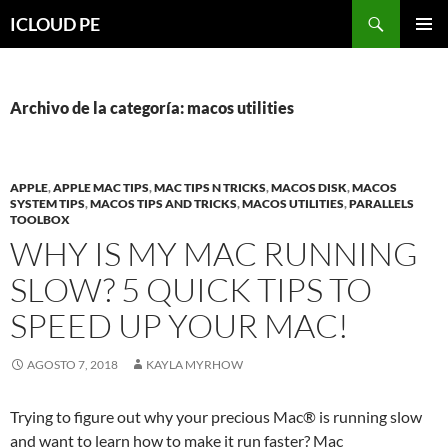
Saltar
Buscar
ICLOUD PE
hacia
MENÚ
el
PRIMAR
contenido
Archivo de la categoría: macos utilities
APPLE
,
APPLE MAC TIPS
,
MAC TIPS N TRICKS
,
MACOS DISK
,
MACOS
SYSTEM TIPS
,
MACOS TIPS AND TRICKS
,
MACOS UTILITIES
,
PARALLELS
TOOLBOX
WHY IS MY MAC RUNNING
SLOW? 5 QUICK TIPS TO
SPEED UP YOUR MAC!
AGOSTO 7, 2018
KAYLA MYRHOW
Trying to figure out why your precious Mac® is running slow
and want to learn how to make it run faster? Mac