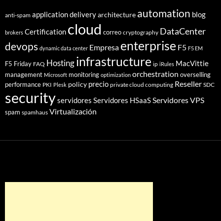
automation
application delivery
blog
architecture
anti-spam
cloud
DataCenter
Certification
correo
cryptography
brokers
enterprise
devops
Empresa
F5
dynamic data center
F5 EM
infrastructure
Hosting
MacVittie
F5 Friday
FAQ
ip
iRules
orchestration
management
monitoring
overselling
Microsoft
optimization
Reseller
policy
precio
performance
PKI
private cloud computing
SDC
Plesk
security
Servidores VPS
servidores
Servidores HSaaS
Virtualización
spam
spamhaus