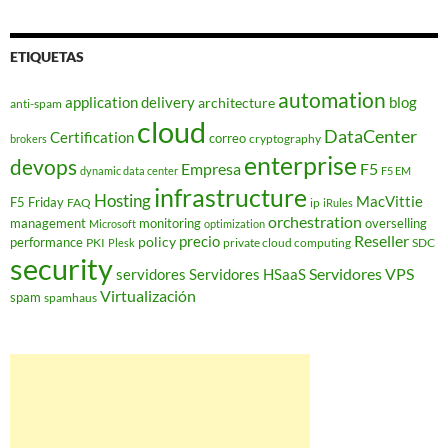
ETIQUETAS
automation
application delivery
blog
architecture
anti-spam
cloud
DataCenter
Certification
correo
cryptography
brokers
enterprise
devops
Empresa
F5
dynamic data center
F5 EM
infrastructure
Hosting
MacVittie
F5 Friday
FAQ
ip
iRules
orchestration
management
monitoring
overselling
Microsoft
optimization
Reseller
policy
precio
performance
PKI
private cloud computing
SDC
Plesk
security
Servidores VPS
servidores
Servidores HSaaS
Virtualización
spam
spamhaus