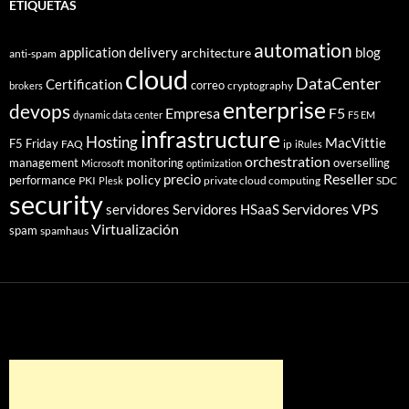
ETIQUETAS
automation
application delivery
blog
architecture
anti-spam
cloud
DataCenter
Certification
correo
cryptography
brokers
enterprise
devops
Empresa
F5
dynamic data center
F5 EM
infrastructure
Hosting
MacVittie
F5 Friday
FAQ
ip
iRules
orchestration
management
monitoring
overselling
Microsoft
optimization
Reseller
policy
precio
performance
PKI
private cloud computing
SDC
Plesk
security
Servidores VPS
servidores
Servidores HSaaS
Virtualización
spam
spamhaus