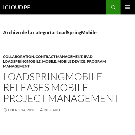
Saltar
Buscar
ICLOUD PE
hacia
MENÚ
el
PRIMAR
contenido
Archivo de la categoría: LoadSpringMobile
COLLABORATION
,
CONTRACT MANAGEMENT
,
IPAD
,
LOADSPRINGMOBILE
,
MOBILE
,
MOBILE DEVICE
,
PROGRAM
MANAGEMENT
LOADSPRINGMOBILE
RELEASES MOBILE
PROJECT MANAGEMENT
ENERO 14, 2013
RICHARD