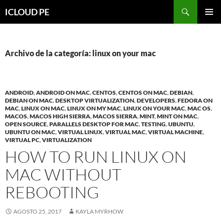
Saltar
Buscar
ICLOUD PE
hacia
MENÚ
el
PRIMAR
contenido
Archivo de la categoría: linux on your mac
ANDROID
,
ANDROID ON MAC
,
CENTOS
,
CENTOS ON MAC
,
DEBIAN
,
DEBIAN ON MAC
,
DESKTOP VIRTUALIZATION
,
DEVELOPERS
,
FEDORA ON
MAC
,
LINUX ON MAC
,
LINUX ON MY MAC
,
LINUX ON YOUR MAC
,
MAC OS
,
MACOS
,
MACOS HIGH SIERRA
,
MACOS SIERRA
,
MINT
,
MINT ON MAC
,
OPEN SOURCE
,
PARALLELS DESKTOP FOR MAC
,
TESTING
,
UBUNTU
,
UBUNTU ON MAC
,
VIRTUAL LINUX
,
VIRTUAL MAC
,
VIRTUAL MACHINE
,
VIRTUAL PC
,
VIRTUALIZATION
HOW TO RUN LINUX ON
MAC WITHOUT
REBOOTING
AGOSTO 25, 2017
KAYLA MYRHOW