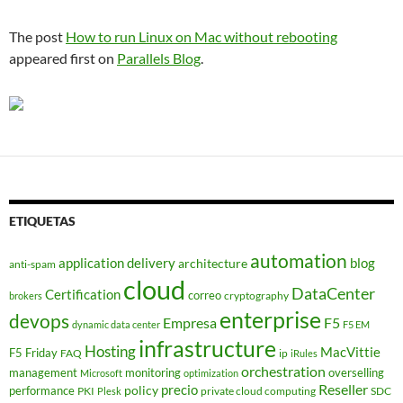
The post
How to run Linux on Mac without rebooting
appeared first on
Parallels Blog
.
ETIQUETAS
automation
application delivery
blog
architecture
anti-spam
cloud
DataCenter
Certification
correo
cryptography
brokers
enterprise
devops
Empresa
F5
dynamic data center
F5 EM
infrastructure
Hosting
MacVittie
F5 Friday
FAQ
ip
iRules
orchestration
management
monitoring
overselling
Microsoft
optimization
Reseller
policy
precio
performance
PKI
private cloud computing
SDC
Plesk