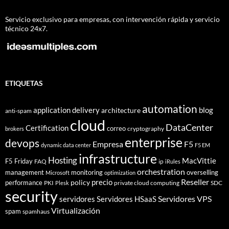
Servicio exclusivo para empresas, con intervención rápida y servicio
técnico 24x7.
ETIQUETAS
automation
application delivery
blog
architecture
anti-spam
cloud
DataCenter
Certification
correo
cryptography
brokers
enterprise
devops
Empresa
F5
dynamic data center
F5 EM
infrastructure
Hosting
MacVittie
F5 Friday
FAQ
ip
iRules
orchestration
management
monitoring
overselling
Microsoft
optimization
Reseller
policy
precio
performance
PKI
private cloud computing
SDC
Plesk
security
Servidores VPS
servidores
Servidores HSaaS
Virtualización
spam
spamhaus