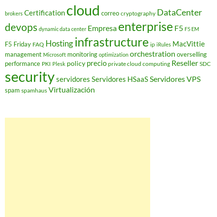
cloud
DataCenter
Certification
correo
cryptography
brokers
enterprise
devops
Empresa
F5
dynamic data center
F5 EM
infrastructure
Hosting
MacVittie
F5 Friday
FAQ
ip
iRules
orchestration
management
monitoring
overselling
Microsoft
optimization
Reseller
policy
precio
performance
PKI
private cloud computing
SDC
Plesk
security
Servidores VPS
servidores
Servidores HSaaS
Virtualización
spam
spamhaus