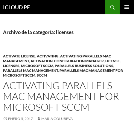
Saltar
Buscar
ICLOUD PE
hacia
MENÚ
el
PRIMAR
contenido
Archivo de la categoría: licenses
ACTIVATE LICENSE
,
ACTIVATING
,
ACTIVATING PARALLELS MAC
MANAGEMENT
,
ACTIVATION
,
CONFIGURATION MANAGER
,
LICENSE
,
LICENSES
,
MICROSOFT SCCM
,
PARALLELS BUSINESS SOLUTIONS
,
PARALLELS MAC MANAGEMENT
,
PARALLELS MAC MANAGEMENT FOR
MICROSOFT SCCM
,
SCCM
ACTIVATING PARALLELS
MAC MANAGEMENT FOR
MICROSOFT SCCM
ENERO 5, 2017
MARIA GOLUBEVA