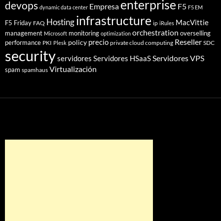
enterprise
devops
Empresa
F5
dynamic data center
F5 EM
infrastructure
Hosting
MacVittie
F5 Friday
FAQ
ip
iRules
orchestration
management
monitoring
overselling
Microsoft
optimization
Reseller
policy
precio
performance
PKI
private cloud computing
SDC
Plesk
security
Servidores VPS
servidores
Servidores HSaaS
Virtualización
spam
spamhaus