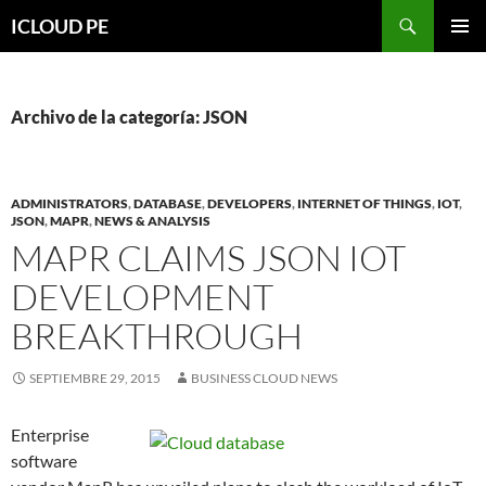
Saltar
Buscar
ICLOUD PE
hacia
MENÚ
el
PRIMAR
contenido
Archivo de la categoría: JSON
ADMINISTRATORS
,
DATABASE
,
DEVELOPERS
,
INTERNET OF THINGS
,
IOT
,
JSON
,
MAPR
,
NEWS & ANALYSIS
MAPR CLAIMS JSON IOT
DEVELOPMENT
BREAKTHROUGH
SEPTIEMBRE 29, 2015
BUSINESS CLOUD NEWS
Enterprise
software