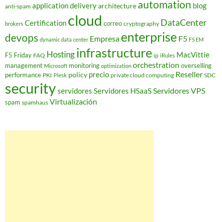
automation
application delivery
blog
architecture
anti-spam
cloud
DataCenter
Certification
correo
cryptography
brokers
enterprise
devops
Empresa
F5
dynamic data center
F5 EM
infrastructure
Hosting
MacVittie
F5 Friday
FAQ
ip
iRules
orchestration
management
monitoring
overselling
Microsoft
optimization
Reseller
policy
precio
performance
PKI
private cloud computing
SDC
Plesk
security
Servidores VPS
servidores
Servidores HSaaS
Virtualización
spam
spamhaus