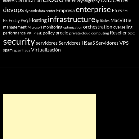
DataCenter
Certification
correo
cryptography
brokers
enterprise
devops
Empresa
F5
dynamic data center
F5 EM
infrastructure
Hosting
MacVittie
F5 Friday
FAQ
ip
iRules
orchestration
management
monitoring
overselling
Microsoft
optimization
Reseller
policy
precio
performance
PKI
private cloud computing
SDC
Plesk
security
Servidores VPS
servidores
Servidores HSaaS
Virtualización
spam
spamhaus